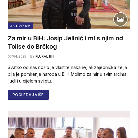
AKTIVIZAM
Za mir u BiH: Josip Jelinić i mi s njim od
Tolise do Brčkog
03/04/2025
BY
PLURAL BIH
Svatko od nas nosio je vlastite nakane, ali zajednička želja
bila je pomirenje naroda u BiH. Molimo za mir u svim srcima
ljudi i u cijelom svijetu.
POGLEDAJ VIŠE