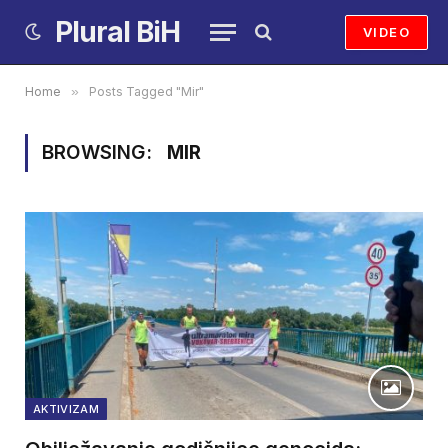
Plural BiH
VIDEO
Home
»
Posts Tagged "Mir"
BROWSING:
MIR
AKTIVIZAM