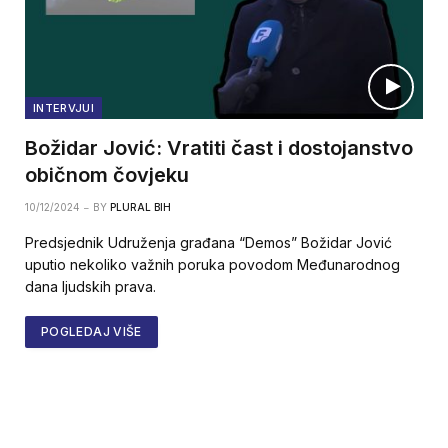
INTERVJUI
Božidar Jović: Vratiti čast i dostojanstvo
običnom čovjeku
10/12/2024
BY
PLURAL BIH
Predsjednik Udruženja građana “Demos” Božidar Jović
uputio nekoliko važnih poruka povodom Međunarodnog
dana ljudskih prava.
POGLEDAJ VIŠE