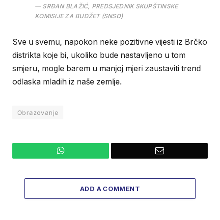
SRĐAN BLAŽIĆ, PREDSJEDNIK SKUPŠTINSKE
KOMISIJE ZA BUDŽET (SNSD)
Sve u svemu, napokon neke pozitivne vijesti iz Brčko
distrikta koje bi, ukoliko bude nastavljeno u tom
smjeru, mogle barem u manjoj mjeri zaustaviti trend
odlaska mladih iz naše zemlje.
Obrazovanje
WhatsApp
Email
ADD A COMMENT