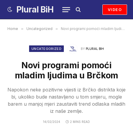
Plural BiH
VIDEO
Home
»
Uncategorized
»
Novi programi pomoći mladim ljudima u Brčkom
UNCATEGORIZED
BY
PLURAL BIH
Novi programi pomoći
mladim ljudima u Brčkom
Napokon neke pozitivne vijesti iz Brčko distrikta koje
bi, ukoliko bude nastavljeno u tom smjeru, mogle
barem u manjoj mjeri zaustaviti trend odlaska mladih
iz naše zemlje.
14/02/2024
2 MINS READ