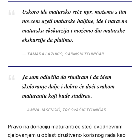
Uskoro ide matursko veče npr. možemo s tim
novcem uzeti maturske haljine, ide i naravno
maturska ekskurzija i možemo dio maturske
ekskurzije da platimo.
TAMARA LAZUKIĆ, CARINSKI TEHNIČAR
Ja sam odlučila da studiram i da idem
školovanje dalje i dobro će doći svakom
maturantu koji bude studirao.
AMNA JASENČIĆ, TRGOVAČKI TEHNIČAR
Pravo na donaciju maturanti će steći dvodnevnim
djelovanjem u oblasti društveno korisnog rada kao