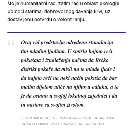
što je humanitarni rad, zatim rad u oblasti ekologije,
pomoći starima, dobrovoljnog davanja krvi, uz
dostavljenu potvrdu o volontiranju.
Ovaj vid predstavlja određenu stimulaciju
tim mladim ljudima. U smislu hajmo reći
pokušaja i iznalaženja načina da Brčko
distrikt pokaže da misli na te mlade ljude i
da hajmo reći na neki način pokuša da bar
malim dijelom utiče na njihovu odluku, a to
je da ostanu u svojoj lokalnoj zajednici i da
tu nastave sa svojim životom.
SRĐAN KISIĆ, ŠEF PODODJELJENJA ZA SREDNJE
OBRAZOVANJE VLADE BRČKO DISTRIKTA BIH