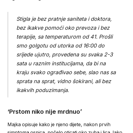
Stigla je bez pratnje saniteta i doktora,
bez ikakve pomoći oko prevoza i bez
terapije, sa temperaturom od 41. Prošli
smo golgotu od utorka od 16:00 do
srijede ujutro, provedena su svaka 2-3
sata u raznim institucijama, da bi na
kraju svako ograđivao sebe, slao nas sa
sprata na sprat, vidno šokirani, ali bez
ikakvih poduzimanja
.
‘Prstom niko nije mrdnuo’
Majka opisuje kako je njeno dijete, nakon prvih
simptoma ospica, počelo oticati oko zuba i lica. Iako