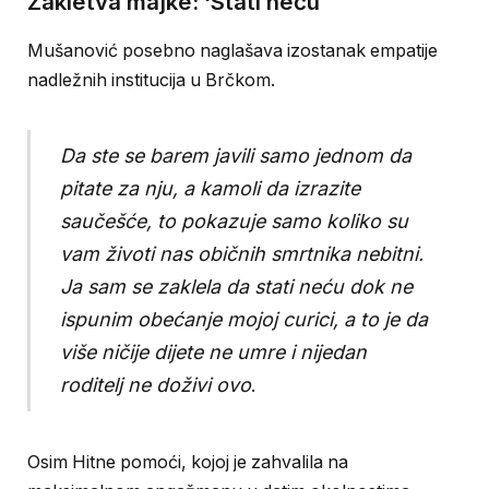
Zakletva majke: ‘Stati neću’
Mušanović posebno naglašava izostanak empatije
nadležnih institucija u Brčkom.
Da ste se barem javili samo jednom da
pitate za nju, a kamoli da izrazite
saučešće, to pokazuje samo koliko su
vam životi nas običnih smrtnika nebitni.
Ja sam se zaklela da stati neću dok ne
ispunim obećanje mojoj curici, a to je da
više ničije dijete ne umre i nijedan
roditelj ne doživi ovo
.
Osim Hitne pomoći, kojoj je zahvalila na