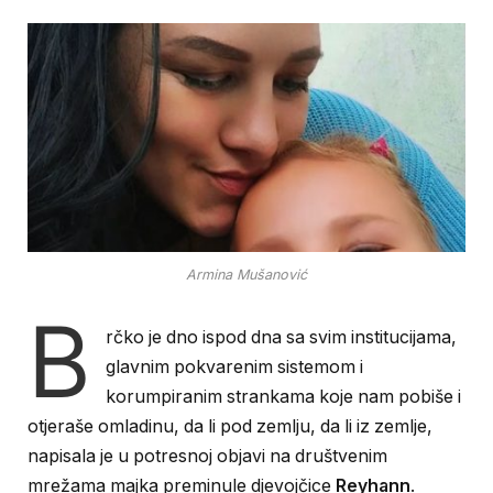
Armina Mušanović
B
rčko je dno ispod dna sa svim institucijama,
glavnim pokvarenim sistemom i
korumpiranim strankama koje nam pobiše i
otjeraše omladinu, da li pod zemlju, da li iz zemlje,
napisala je u potresnoj objavi na društvenim
mrežama majka preminule djevojčice
Reyhann
.