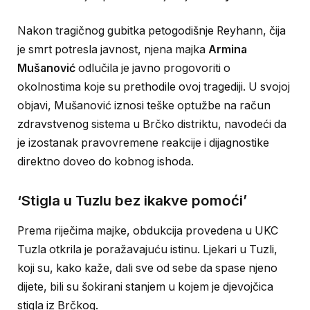
Nakon tragičnog gubitka petogodišnje Reyhann, čija
je smrt potresla javnost, njena majka
Armina
Mušanović
odlučila je javno progovoriti o
okolnostima koje su prethodile ovoj tragediji. U svojoj
objavi, Mušanović iznosi teške optužbe na račun
zdravstvenog sistema u Brčko distriktu, navodeći da
je izostanak pravovremene reakcije i dijagnostike
direktno doveo do kobnog ishoda.
‘Stigla u Tuzlu bez ikakve pomoći’
Prema riječima majke, obdukcija provedena u UKC
Tuzla otkrila je poražavajuću istinu. Ljekari u Tuzli,
koji su, kako kaže, dali sve od sebe da spase njeno
dijete, bili su šokirani stanjem u kojem je djevojčica
stigla iz Brčkog.