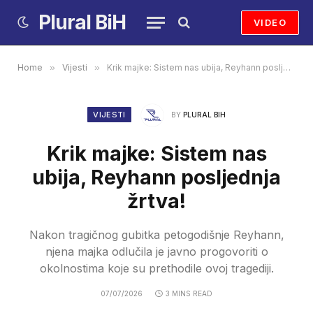
Plural BiH
VIDEO
Home
»
Vijesti
»
Krik majke: Sistem nas ubija, Reyhann posljednja žrtva!
VIJESTI
BY
PLURAL BIH
Krik majke: Sistem nas
ubija, Reyhann posljednja
žrtva!
Nakon tragičnog gubitka petogodišnje Reyhann,
njena majka odlučila je javno progovoriti o
okolnostima koje su prethodile ovoj tragediji.
07/07/2026
3 MINS READ