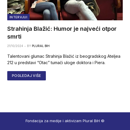
INTERVJUI
Strahinja Blažić: Humor je najveći otpor
smrti
21/10/2024
BY
PLURAL BIH
Talentovani glumac Strahinja Blažić iz beogradskog Ateljea
212 u predstavi “Otac” tumači uloge doktora i Piera.
POGLEDAJ VIŠE
Fondacija za medije i aktivizam Plural BiH ©