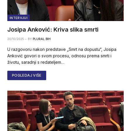
INTERVJUI
Josipa Anković: Kriva slika smrti
20/10/2025
BY
PLURAL BIH
U razgovoru nakon predstave „Smrt na dopustu“, Josipa
Anković govori o svom procesu, odnosu prema smrti i
životu, saradnji s redateljem…
POGLEDAJ VIŠE