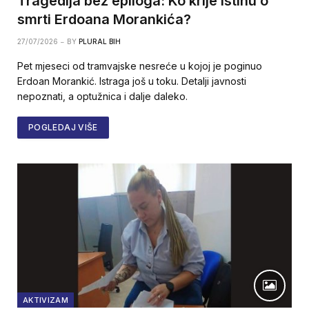
Tragedija bez epiloga: Ko krije istinu o
smrti Erdoana Morankića?
27/07/2026
BY
PLURAL BIH
Pet mjeseci od tramvajske nesreće u kojoj je poginuo
Erdoan Morankić. Istraga još u toku. Detalji javnosti
nepoznati, a optužnica i dalje daleko.
POGLEDAJ VIŠE
AKTIVIZAM