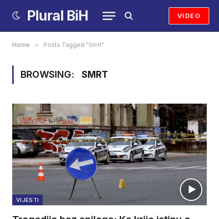
Plural BiH
VIDEO
Home
»
Posts Tagged "Smrt"
BROWSING:
SMRT
VIJESTI