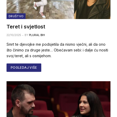
DRUŠTVO
Teret i svjetlost
22/10/2025
BY
PLURAL BIH
Smrt te djevojke me podsjetila da nismo vječni, ali da ono
što činimo za druge jeste… Obećavam sebi: i dalje ću nositi
svoj teret, ali s osmijehom.
POGLEDAJ VIŠE