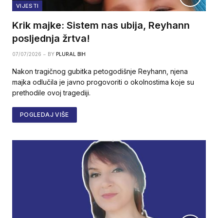
VIJESTI
Krik majke: Sistem nas ubija, Reyhann
posljednja žrtva!
07/07/2026
BY
PLURAL BIH
Nakon tragičnog gubitka petogodišnje Reyhann, njena
majka odlučila je javno progovoriti o okolnostima koje su
prethodile ovoj tragediji.
POGLEDAJ VIŠE