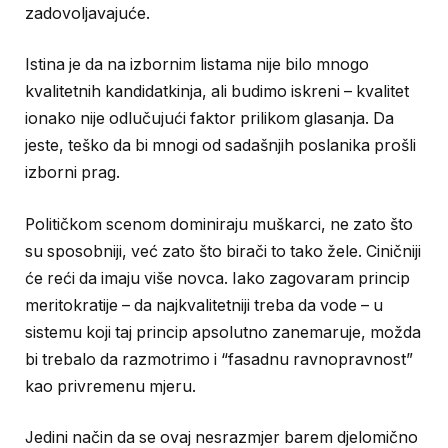
zadovoljavajuće.
Istina je da na izbornim listama nije bilo mnogo
kvalitetnih kandidatkinja, ali budimo iskreni – kvalitet
ionako nije odlučujući faktor prilikom glasanja. Da
jeste, teško da bi mnogi od sadašnjih poslanika prošli
izborni prag.
Političkom scenom dominiraju muškarci, ne zato što
su sposobniji, već zato što birači to tako žele. Ciničniji
će reći da imaju više novca. Iako zagovaram princip
meritokratije – da najkvalitetniji treba da vode – u
sistemu koji taj princip apsolutno zanemaruje, možda
bi trebalo da razmotrimo i “fasadnu ravnopravnost”
kao privremenu mjeru.
Jedini način da se ovaj nesrazmjer barem djelomično