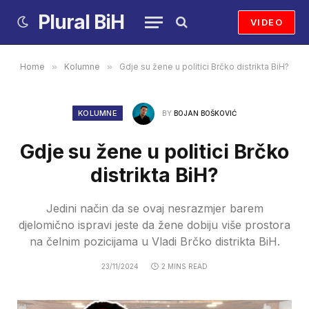
Plural BiH
VIDEO
Home
»
Kolumne
»
Gdje su žene u politici Brčko distrikta BiH?
KOLUMNE
BY
BOJAN BOŠKOVIĆ
Gdje su žene u politici Brčko
distrikta BiH?
Jedini način da se ovaj nesrazmjer barem
djelomično ispravi jeste da žene dobiju više prostora
na čelnim pozicijama u Vladi Brčko distrikta BiH.
23/11/2024
2 MINS READ