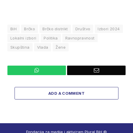
BiH
Brčko
Brčko distrikt
Društvo
Izbori 2024
Lokalni izbori
Politika
Ravnopravnost
Skupština
Vlada
Žene
WhatsApp
Email
ADD A COMMENT
Fondacija za medije i aktivizam Plural BiH ©