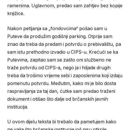
ramenima. Uglavnom, predao sam zahtjev bez kopije
knjižice.
Nakon petljanja sa „fondovcima“ pošao sam u
Puteve da produžim godišnji parking. Otprije sam
znao da treba da predam i potvrdu o prebivalištu, pa
sam istu prethodno izvadio u CIPS-u. Krećući se ka
Putevima, zapitao sam se zašto oni službeno ne
traže potvrdu od CIPS-a, nego ja i hiljade drugih
treba da trošimo vrijeme sebi i zaposlenima koji izdaju
pomenutu potvrdu. Međutim, kako mi je bilo dosta
raspravljanja za taj dan, ćutke sam predao traženi
dokument i otišao što dalje od brčanskih javnih
institucija.
U ovom dijelu teksta bi trebalo da pametujem kako
ne valja što brčanske institucije još nisu otkrile