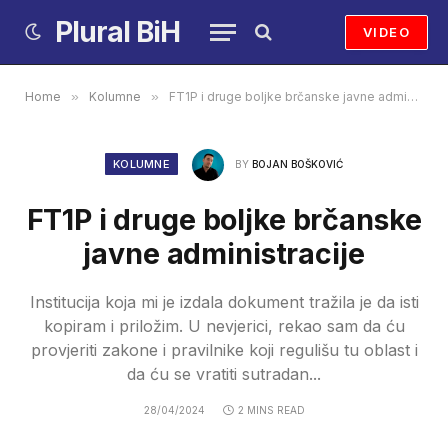
Plural BiH
VIDEO
Home
»
Kolumne
»
FT1P i druge boljke brčanske javne administracije
KOLUMNE
BY
BOJAN BOŠKOVIĆ
FT1P i druge boljke brčanske
javne administracije
Institucija koja mi je izdala dokument tražila je da isti
kopiram i priložim. U nevjerici, rekao sam da ću
provjeriti zakone i pravilnike koji regulišu tu oblast i
da ću se vratiti sutradan...
28/04/2024
2 MINS READ