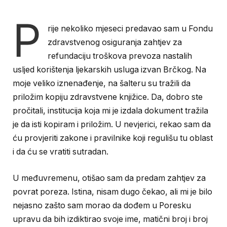
P
rije nekoliko mjeseci predavao sam u Fondu
zdravstvenog osiguranja zahtjev za
refundaciju troškova prevoza nastalih
usljed korištenja ljekarskih usluga izvan Brčkog. Na
moje veliko iznenađenje, na šalteru su tražili da
priložim kopiju zdravstvene knjižice. Da, dobro ste
pročitali, institucija koja mi je izdala dokument tražila
je da isti kopiram i priložim. U nevjerici, rekao sam da
ću provjeriti zakone i pravilnike koji regulišu tu oblast
i da ću se vratiti sutradan.
U međuvremenu, otišao sam da predam zahtjev za
povrat poreza. Istina, nisam dugo čekao, ali mi je bilo
nejasno zašto sam morao da dođem u Poresku
upravu da bih izdiktirao svoje ime, matični broj i broj