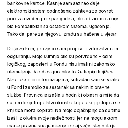
bankovne kartice. Kasnije sam saznao da je
elektronski sistem podnošenja zahtjeva za povrat
poreza uveden prije par godina, ali s obzirom da nije
bio kompatibilan sa ostatkom sistema, ugašen je.
Tako da, pare za njegovu izradu su bačene u vjetar.
Došavši kući, provjerio sam propise o zdravstvenom
osiguranju. Moje sumnje bile su potvrđene – osim
logičkog, zaposleni u Fondu nisu imali ni zakonsko
utemeljenje da od osiguranika traže kopiju knjižice.
Naoružan tim informacijama, sutradan sam se vratio
u Fond i zamolio za sastanak sa nekim iz pravne
službe. Pravnica je izašla u hodnik i objasnila mi je da
su oni donijeli uputstvo ili instrukciju u kojoj stoji da se
knjižica mora kopirati. Na moje objašnjenje da su time
izašli iz okvira svoje nadležnosti, jer ne mogu aktom
manje pravne snage mijenjati onaj veće, slegnula je