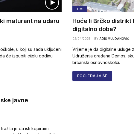
TEME
ski maturant na udaru
Hoće li Brčko distrikt
digitalno doba?
02/04/2025
BY
ADIS MUJDANOVIĆ
toškole, u koji su sada uključeni
Vrijeme je da digitalne usluge z
 da će izgubiti cijelu godinu.
Udruženja građana Demos, skup
brčanski osnovnoškolci.
POGLEDAJ VIŠE
nske javne
tražila je da isti kopiram i