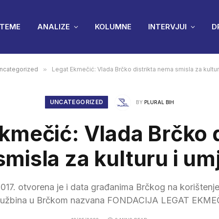
TEME
ANALIZE
KOLUMNE
INTERVJUI
D
ncategorized
»
Legat Ekmečić: Vlada Brčko distrikta nema smisla za kultur
UNCATEGORIZED
BY
PLURAL BIH
kmečić: Vlada Brčko d
misla za kulturu i um
2017. otvorena je i data građanima Brčkog na korištenj
užbina u Brčkom nazvana FONDACIJA LEGAT EKME