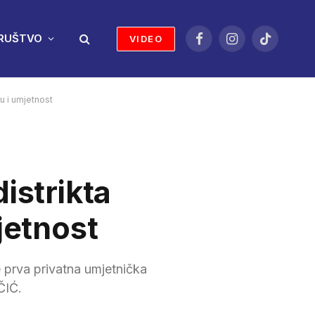
RUŠTVO
VIDEO
Facebook
Instagram
TikTok
u i umjetnost
istrikta
jetnost
e prva privatna umjetnička
ČIĆ.