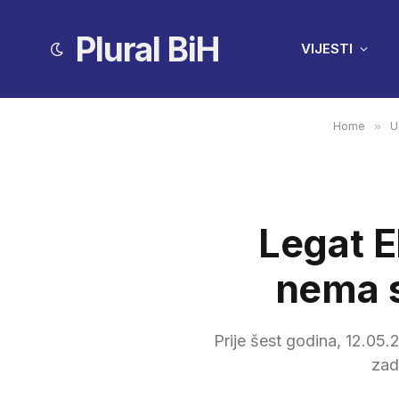
Plural BiH
VIJESTI
Home
»
U
Legat E
nema s
Prije šest godina, 12.05.
zad