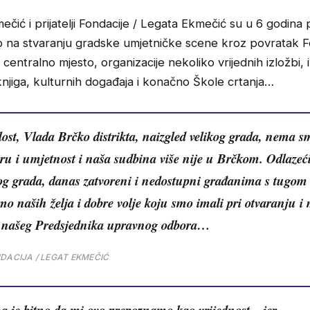
mečić i prijatelji Fondacije / Legata Ekmečić su u 6 godina 
no na stvaranju gradske umjetničke scene kroz povratak 
 centralno mjesto, organizacije nekoliko vrijednih izložbi, 
njiga, kulturnih događaja i konačno Škole crtanja…
ost, Vlada Brčko distrikta, naizgled velikog grada, nema sm
ru i umjetnost i naša sudbina više nije u Brčkom. Odlazeći
g grada, danas zatvoreni i nedostupni građanima s tugom
mo naših želja i dobre volje koju smo imali pri otvaranju i
či našeg Predsjednika upravnog odbora…
DACIJA / LEGAT EKMEČIĆ
 je bitno da mi ovo prepoznamo kao vrijednost – jer