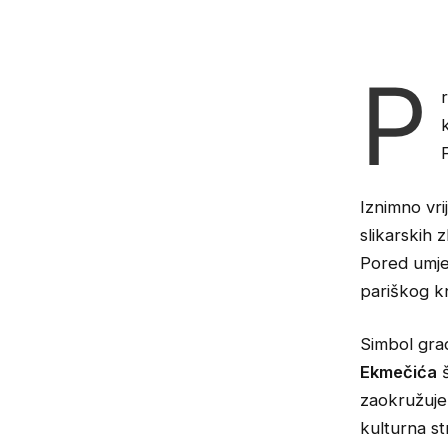
P
Iznimno vri
slikarskih 
Pored umjet
pariškog kn
Simbol gra
Ekmečića
š
zaokružuje 
kulturna st