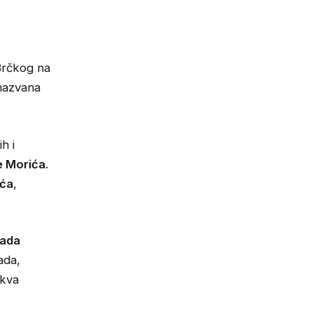
 Brčkog na
 nazvana
h i
e Morića
.
ića
,
ada
ada,
akva