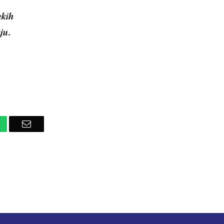
ekih
ju.
hatsApp
Email