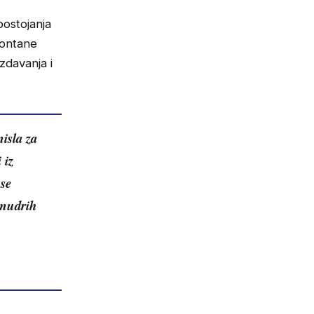
postojanja
Fontane
izdavanja i
isla za
 iz
 se
 mudrih