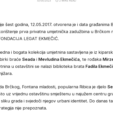
13/05/2023
2 MINS READ
rije šest godina, 12.05.2017. otvorena je i data građanima
korištenje prva privatna umjetnička zadužbina u Brčkom
FONDACIJA LEGAT EKMEČIĆ.
jedna i bogata kolekcija umjetnina sastavljena je iz kiparski
zbirki braće
Seada
i
Mevludina Ekmečića
, te rođaka
Mirz
nina u ostavštini se nalazi biblioteka brata
Fadila Ekmeč
jižara.
da Brčkog, Fontana mladosti, popularna Ribica je djelo
Se
to uz vrijednu ostavštinu smještenu u najužem centru gr
sliku grada i svjedoči njegov urbani identitet. Do danas t
rategija nije prepoznata.