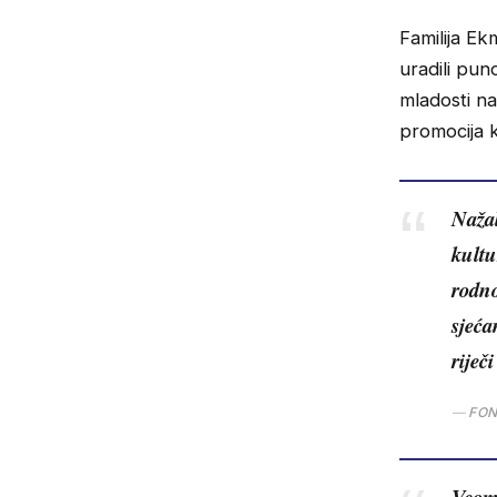
Familija Ek
uradili pu
mladosti na
promocija k
Nažal
kultu
rodno
sjeća
rije
FON
Veoma