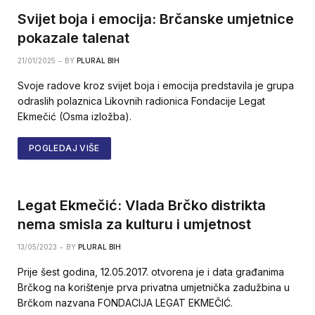
Svijet boja i emocija: Brčanske umjetnice
pokazale talenat
21/01/2025
BY
PLURAL BIH
Svoje radove kroz svijet boja i emocija predstavila je grupa
odraslih polaznica Likovnih radionica Fondacije Legat
Ekmečić (Osma izložba).
POGLEDAJ VIŠE
Legat Ekmečić: Vlada Brčko distrikta
nema smisla za kulturu i umjetnost
13/05/2023
BY
PLURAL BIH
Prije šest godina, 12.05.2017. otvorena je i data građanima
Brčkog na korištenje prva privatna umjetnička zadužbina u
Brčkom nazvana FONDACIJA LEGAT EKMEČIĆ.