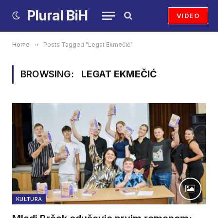
Plural BiH
VIDEO
Home
»
Posts Tagged "Legat Ekmečić"
BROWSING:
LEGAT EKMEČIĆ
KULTURA