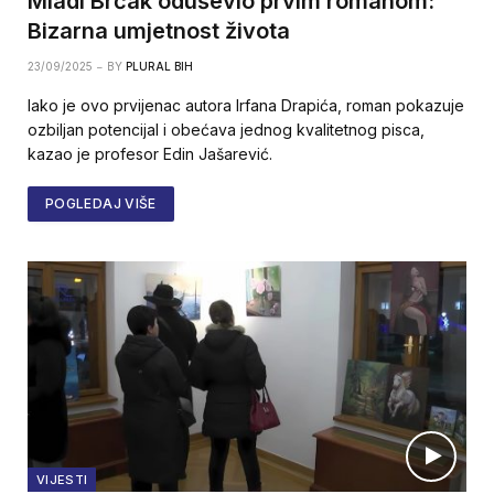
Mladi Brčak oduševio prvim romanom:
Bizarna umjetnost života
23/09/2025
BY
PLURAL BIH
Iako je ovo prvijenac autora Irfana Drapića, roman pokazuje
ozbiljan potencijal i obećava jednog kvalitetnog pisca,
kazao je profesor Edin Jašarević.
POGLEDAJ VIŠE
VIJESTI