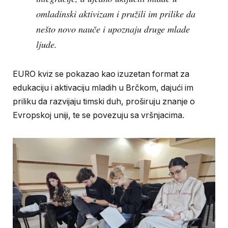
omladinski aktivizam i pružili im prilike da
nešto novo nauče i upoznaju druge mlade
ljude.
EURO kviz se pokazao kao izuzetan format za
edukaciju i aktivaciju mladih u Brčkom, dajući im
priliku da razvijaju timski duh, proširuju znanje o
Evropskoj uniji, te se povezuju sa vršnjacima.