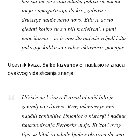
korisni jer povezuju mlade, potiču razmjenu
ideja i omogućavaju da kroz zabavu i
druženje nauče nešto novo. Bilo je divno
gledati koliko su svi bili motivisani, i puni
entuzijazma – to je ono što najviše vrijedi i što
pokazuje koliko su ovakve aktivnosti značajne.
Učesnik kviza,
Salko Rizvanović
, naglasio je značaj
ovakvog vida sticanja znanja:
Učešće na kvizu o Evropskoj uniji bilo je
zanimljivo iskustvo. Kroz takmičenje smo
naučili zanimljive činjenice o historiji i načinu
funkcionisanja Evropske unije. Kvizovi ovog
tipa su bitni za mlade ljude s obzirom da smo