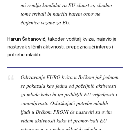
mi zemlja kandidat za EU članstvo, shodno
tome trebali bi naučiti barem osnovne
činjenice vezane za EU.
Harun Šabanović
, također voditelj kviza, najavio je
nastavak sličnih aktivnosti, prepoznajući interes i
potrebe mladih:
Održavanje EURO kviza u Brčkom još jednom
se pokazala kao jedna od poželjnih aktivnosti
za mlade kako bi im približili EU vrijednosti i
zanimljivosti. Osluškujući potrebe mladih
ljudi u Brčkom PRONI će nastaviti sa ovim
vidom aktivnosti kako bi promovisali EU
integracije, a ujedno uključili mlade u