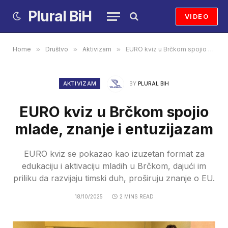
Plural BiH
VIDEO
Home
»
Društvo
»
Aktivizam
»
EURO kviz u Brčkom spojio mlade, znanje i entuzijazam
AKTIVIZAM
BY
PLURAL BIH
EURO kviz u Brčkom spojio
mlade, znanje i entuzijazam
EURO kviz se pokazao kao izuzetan format za
edukaciju i aktivaciju mladih u Brčkom, dajući im
priliku da razvijaju timski duh, proširuju znanje o EU.
18/10/2025
2 MINS READ