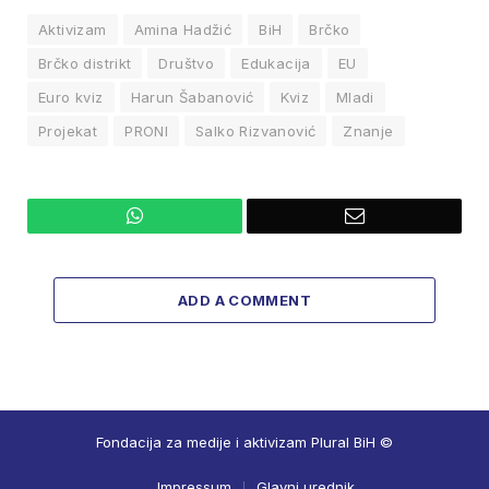
Aktivizam
Amina Hadžić
BiH
Brčko
Brčko distrikt
Društvo
Edukacija
EU
Euro kviz
Harun Šabanović
Kviz
Mladi
Projekat
PRONI
Salko Rizvanović
Znanje
WhatsApp
Email
ADD A COMMENT
Fondacija za medije i aktivizam Plural BiH ©
Impressum
Glavni urednik