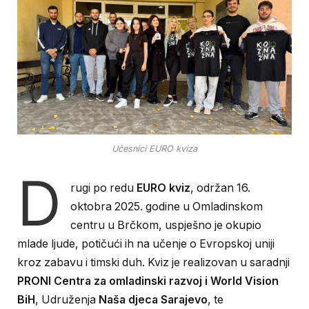
Učesnici EURO kviza
D
rugi po redu
EURO kviz
, održan 16.
oktobra 2025. godine u Omladinskom
centru u Brčkom, uspješno je okupio
mlade ljude, potičući ih na učenje o Evropskoj uniji
kroz zabavu i timski duh. Kviz je realizovan u saradnji
PRONI Centra za omladinski razvoj i World Vision
BiH
, Udruženja
Naša djeca Sarajevo
, te