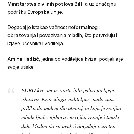
Ministarstva civilnih poslova BiH
, a uz značajnu
podršku
Evropske unije
.
Događaj je istakao važnost neformalnog
obrazovanja i povezivanja mladih, što potvrđuju i
izjave učesnika i voditelja.
Amina Hadžić
, jedna od voditeljica kviza, podijelila je
svoje utiske:
EURO kviz mi je zaista bilo jedno prelijepo
iskustvo. Kroz ulogu voditeljice imala sam
priliku da budem dio atmosfere koja je spojila
mlade ljude, njihovu energiju, znanje i timski
duh. Mislim da su ovakvi događaji izuzetno