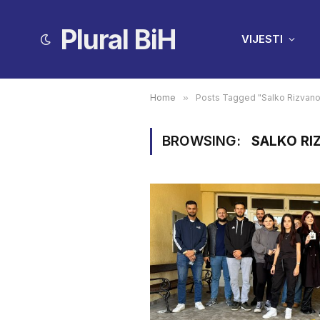
Plural BiH
VIJESTI
Home
»
Posts Tagged "Salko Rizvano
BROWSING:
SALKO RI