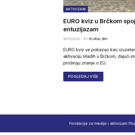
AKTIVIZAM
EURO kviz u Brčkom spoji
entuzijazam
18/10/2025
BY
PLURAL BIH
EURO kviz se pokazao kao izuzetan 
aktivaciju mladih u Brčkom, dajući im 
proširuju znanje o EU.
POGLEDAJ VIŠE
Fondacija za medije i aktivizam Plu