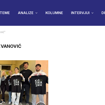
TEME
ANALIZE
KOLUMNE
INTERVJUI
D
vić"
ZVANOVIĆ