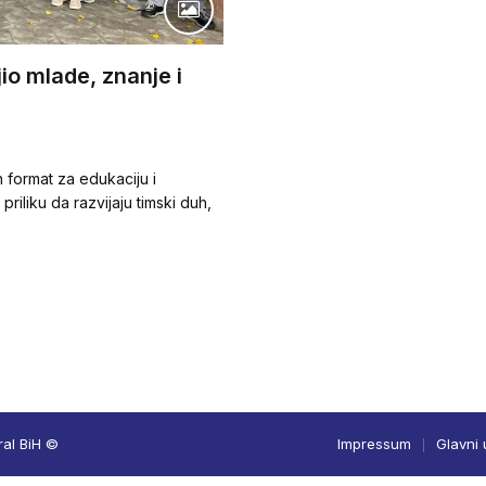
o mlade, znanje i
format za edukaciju i
priliku da razvijaju timski duh,
ral BiH ©
Impressum
Glavni 