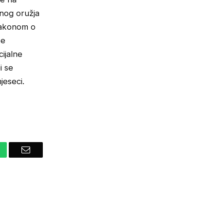
enog oružja
Zakonom o
ke
ijalne
i se
mjeseci.
hatsApp
Email