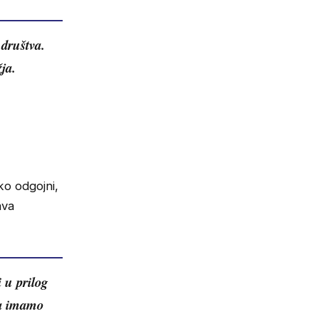
 društva.
ja.
o odgojni,
ava
 u prilog
ma imamo