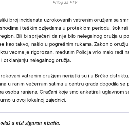
Prilog za FTV
eliki broj incidenata uzrokovanih vatrenim oružjem sa smr
ishodima i teškim ozljedama u proteklom periodu, šokirali 
region. Bili bi spriječeni da nije bilo nelegalnog oružja u p
se kao takvo, našlo u pogrešnim rukama. Zakon o oružju i
iktu veoma je rigorozan, međutim Policija vrlo malo radi n
i otklanjanju nelegalnog oružja.
zrokovani vatrenim oružjem nerijetki su i u Brčko distriktu.
ana u ranim večernjim satima u centru grada dogodila se 
dna osoba ranjena. Građani koje smo anketirali uglavnom s
gurno u ovoj lokalnoj zajednici.
odaš a nisi siguran nizašta.