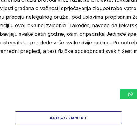
vijesti građana o važnosti sprječavanja zloupotrebe vatr
jnu predaju nelegalnog oružja, pod uslovima propisanim 
niciji u ovoj lokalnoj zajednici. Također, navode da ljekars
avljaju svake četiri godine, osim pripadnika Jedinice spec
ji sistematske preglede vrše svake dvije godine. Po potreb
 vanredni pregledi, a test fizičke sposobnosti svakih šest 
W
ADD A COMMENT