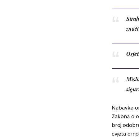
Strah
znači
Osjeć
Misli
sigur
Nabavka or
Zakona o or
broj odobre
cvjeta crno 