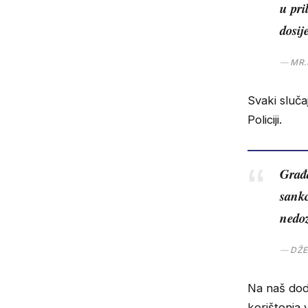
u pri
dosij
MR.
Svaki sluča
Policiji.
Građa
sankc
nedoz
DŽE
Na naš doda
korištenja 