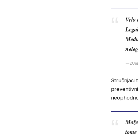
Vrlo 
Legal
Međut
neleg
DAM
Stručnjaci
preventivni
neophodno
Možem
tome 