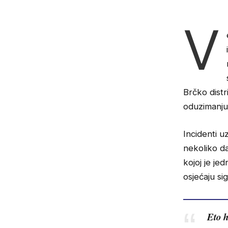
V
Brčko distr
oduzimanju 
Incidenti u
nekoliko d
kojoj je je
osjećaju si
Eto h