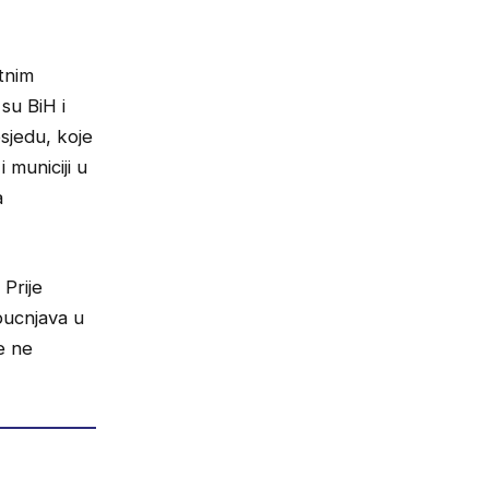
tnim
su BiH i
osjedu, koje
 municiji u
a
 Prije
pucnjava u
e ne