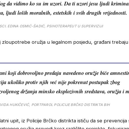
log da vidimo ko su im uzori. Da ti uzori jesu ljudi krimin
ea, ljudi loših moralnih, estetskih i svih drugih vrijednosti.
SCI. EDINA OSMIĆ-ŠADIĆ, PSIHOTERAPEUT U SUPERVIZIJI
j zloupotrebe oružja u legalnom posjedu, građani trebaju p
ni koji dobrovoljno predaju navedeno oružje biće amnesti
ija ukoliko protiv njih već nije pokrenut postupak zbog
voljenog držanja minsko eksplozivnih sredstava, oružja i m
VIDA HUKIČEVIĆ, PORTPAROL POLICIJE BRČKO DISTRIKTA BIH
tni upit, iz Policije Brčko distrikta ističu da se prevencija
vatrenog oružja provodi kroz različlite projekte, fokusira