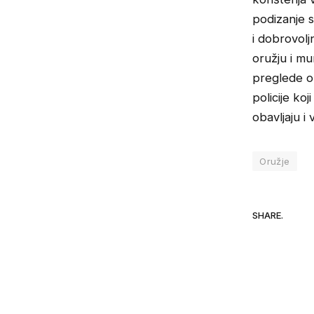
podizanje s
i dobrovol
oružju i mu
preglede ob
policije ko
obavljaju i
Oružje
SHARE.