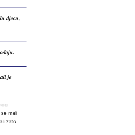
lu djecu,
hodaju.
ali je
znog
 se mali
ali zato