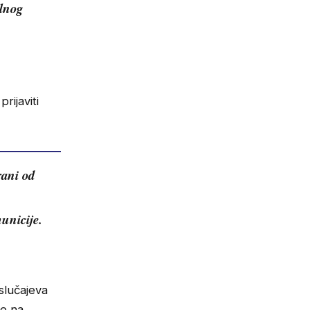
alnog
rijaviti
rani od
unicije.
 slučajeva
ne na