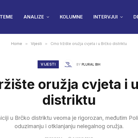
TEME
ANALIZE
KOLUMNE
INTERVJUI
D
Home
»
Vijesti
»
Crno tržište oružja cvjeta i u Brčko distriktu
VIJESTI
BY
PLURAL BIH
ržište oružja cvjeta i 
distriktu
ciji u Brčko distriktu veoma je rigorozan, međutim Poli
oduzimanju i otklanjanju nelegalnog oružja.