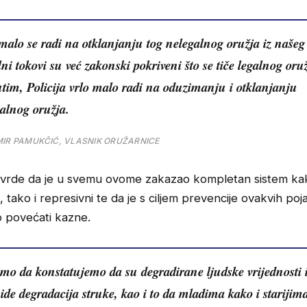
malo se radi na otklanjanju tog nelegalnog oružja iz našeg
ni tokovi su već zakonski pokriveni što se tiče legalnog oruž
im, Policija vrlo malo radi na oduzimanju i otklanjanju
alnog oružja.
IR PAMUKČIĆ, VLASNIK ORUŽARNICE
 tvrde da je u svemu ovome zakazao kompletan sistem kak
, tako i represivni te da je s ciljem prevencije ovakvih poj
 povećati kazne.
o da konstatujemo da su degradirane ljudske vrijednosti i
ide degradacija struke, kao i to da mladima kako i stariji