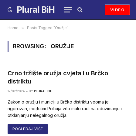
Plural BiH
VIDEO
Home
»
Posts Tagged "Oružje"
BROWSING:
ORUŽJE
Crno tržište oružja cvjeta i u Brčko
distriktu
17/02/2024
BY
PLURAL BIH
Zakon o oružju i municiji u Brčko distriktu veoma je
rigorozan, međutim Policija vrlo malo radi na oduzimanju i
otklanjanju nelegalnog oružja.
POGLEDAJ VIŠE