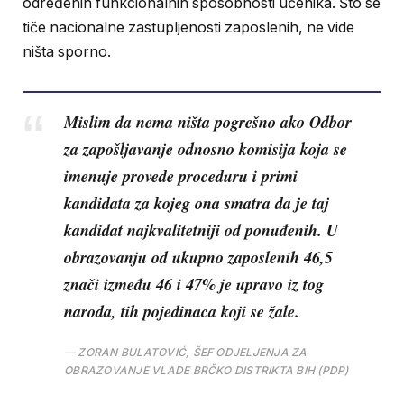
određenih funkcionalnih sposobnosti učenika. Što se
tiče nacionalne zastupljenosti zaposlenih, ne vide
ništa sporno.
Mislim da nema ništa pogrešno ako Odbor
za zapošljavanje odnosno komisija koja se
imenuje provede proceduru i primi
kandidata za kojeg ona smatra da je taj
kandidat najkvalitetniji od ponuđenih. U
obrazovanju od ukupno zaposlenih 46,5
znači između 46 i 47% je upravo iz tog
naroda, tih pojedinaca koji se žale.
ZORAN BULATOVIĆ, ŠEF ODJELJENJA ZA
OBRAZOVANJE VLADE BRČKO DISTRIKTA BIH (PDP)