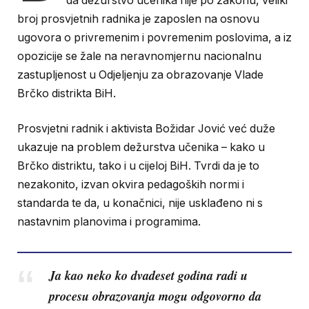
da dežurstvo učenika nije po zakonu, veliki
broj prosvjetnih radnika je zaposlen na osnovu
ugovora o privremenim i povremenim poslovima, a iz
opozicije se žale na neravnomjernu nacionalnu
zastupljenost u Odjeljenju za obrazovanje Vlade
Brčko distrikta BiH.
Prosvjetni radnik i aktivista Božidar Jović već duže
ukazuje na problem dežurstva učenika – kako u
Brčko distriktu, tako i u cijeloj BiH. Tvrdi da je to
nezakonito, izvan okvira pedagoških normi i
standarda te da, u konačnici, nije usklađeno ni s
nastavnim planovima i programima.
Ja kao neko ko dvadeset godina radi u
procesu obrazovanja mogu odgovorno da