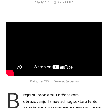
09/02/2024
3 MINS READ
Prilog za FTV – Federacija danas
B
rojni su problemi u brčanskom
obrazovanju. Iz nevladinog sektora tvrde