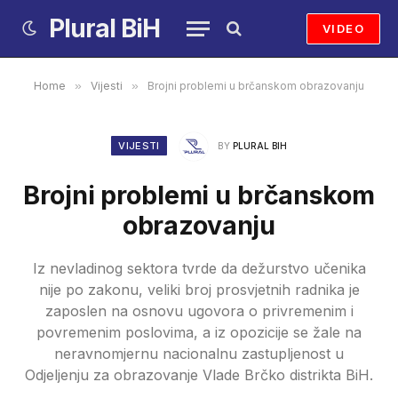
Plural BiH
VIDEO
Home
»
Vijesti
»
Brojni problemi u brčanskom obrazovanju
VIJESTI
BY
PLURAL BIH
Brojni problemi u brčanskom
obrazovanju
Iz nevladinog sektora tvrde da dežurstvo učenika
nije po zakonu, veliki broj prosvjetnih radnika je
zaposlen na osnovu ugovora o privremenim i
povremenim poslovima, a iz opozicije se žale na
neravnomjernu nacionalnu zastupljenost u
Odjeljenju za obrazovanje Vlade Brčko distrikta BiH.