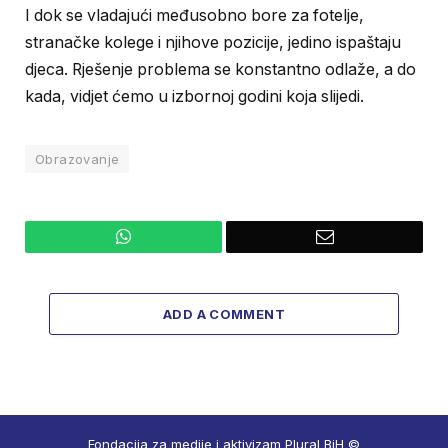
I dok se vladajući međusobno bore za fotelje,
stranačke kolege i njihove pozicije, jedino ispaštaju
djeca. Rješenje problema se konstantno odlaže, a do
kada, vidjet ćemo u izbornoj godini koja slijedi.
Obrazovanje
WhatsApp
Email
ADD A COMMENT
Fondacija za medije i aktivizam Plural BiH ©