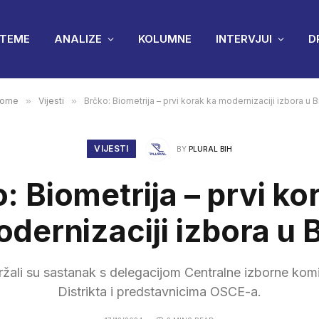
TEME
ANALIZE
KOLUMNE
INTERVJUI
D
ome
»
Vijesti
»
Brčko: Biometrija – prvi korak ka modernizaciji izbora u B
VIJESTI
BY
PLURAL BIH
: Biometrija – prvi ko
dernizaciji izbora u 
držali su sastanak s delegacijom Centralne izborne komi
Distrikta i predstavnicima OSCE-a.