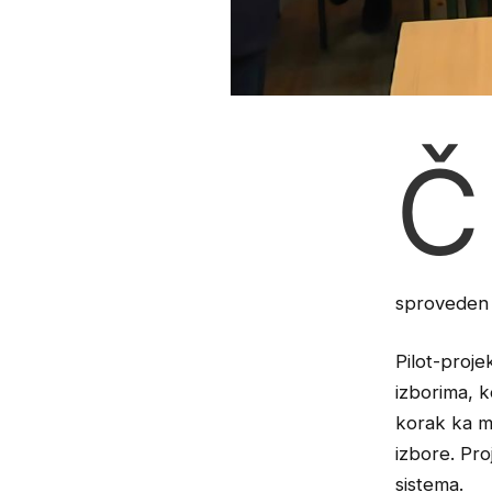
Č
sproveden u
Pilot-projek
izborima, k
korak ka m
izbore. Pro
sistema.