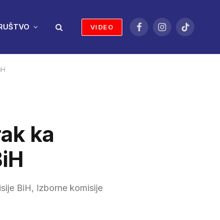
RUŠTVO
VIDEO
Facebook
Instagram
TikTok
iH
rak ka
BiH
sije BiH, Izborne komisije