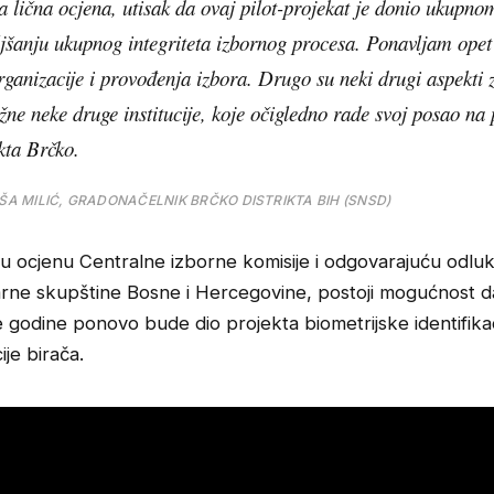
a lična ocjena, utisak da ovaj pilot-projekat je donio ukupno
jšanju ukupnog integriteta izbornog procesa. Ponavljam opet 
rganizacije i provođenja izbora. Drugo su neki drugi aspekti 
žne neke druge institucije, koje očigledno rade svoj posao na
ikta Brčko.
IŠA MILIĆ, GRADONAČELNIK BRČKO DISTRIKTA BIH (SNSD)
nu ocjenu Centralne izborne komisije i odgovarajuću odlu
rne skupštine Bosne i Hercegovine, postoji mogućnost 
e godine ponovo bude dio projekta biometrijske identifikac
ije birača.