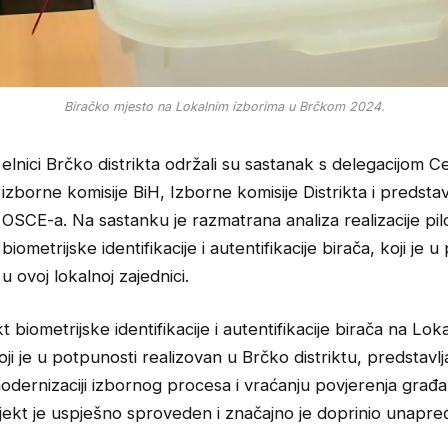
Biračko mjesto na Lokalnim izborima u Brčkom 2024.
elnici Brčko distrikta održali su sastanak s delegacijom C
izborne komisije BiH, Izborne komisije Distrikta i predsta
OSCE-a. Na sastanku je razmatrana analiza realizacije pil
biometrijske identifikacije i autentifikacije birača, koji je 
 ovoj lokalnoj zajednici.
t biometrijske identifikacije i autentifikacije birača na Lok
oji je u potpunosti realizovan u Brčko distriktu, predstavlja
odernizaciji izbornog procesa i vraćanju povjerenja građ
jekt je uspješno sproveden i značajno je doprinio unapre