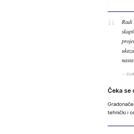
Radi 
skupš
proje
ukaza
nastav
SUA
Čeka se 
Gradonače
tehnički i 