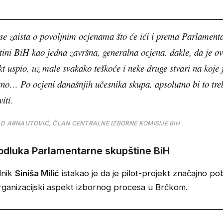
se zaista o povoljnim ocjenama što će ići i prema Parlament
tini BiH kao jedna završna, generalna ocjena, dakle, da je ova
kt uspio, uz male svakako teškoće i neke druge stvari na koje 
no… Po ocjeni današnjih učesnika skupa, apsolutno bi to tre
iti.
D ARNAUTOVIĆ, ČLAN CENTRALNE IZBORNE KOMISIJE BIH
odluka Parlamentarne skupštine BiH
lnik
Siniša Milić
istakao je da je pilot-projekt značajno po
organizacijski aspekt izbornog procesa u Brčkom.