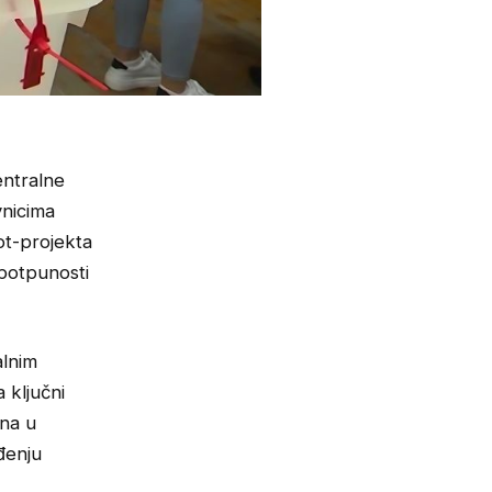
entralne
vnicima
ot-projekta
u potpunosti
alnim
 ključni
ana u
đenju