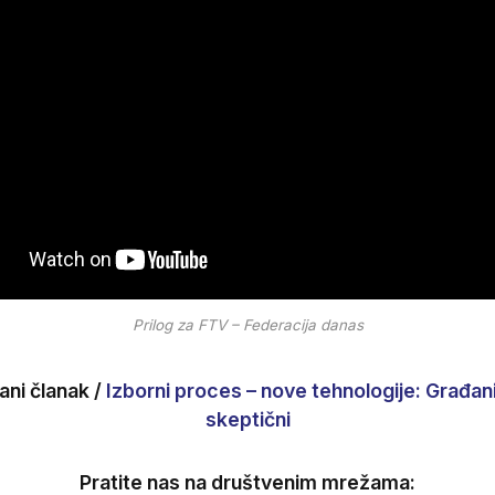
Prilog za FTV – Federacija danas
ni članak /
Izborni proces – nove tehnologije: Građani 
skeptični
Pratite nas na društvenim mrežama: