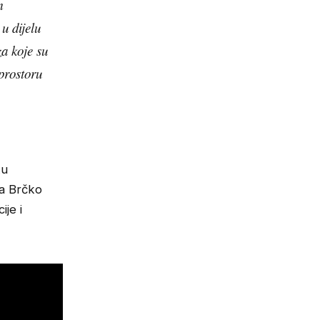
m
u dijelu
za koje su
 prostoru
ku
da Brčko
ije i