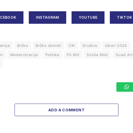
ACEBOOK
INSTAGRAM
YOUTUBE
TIKTOK
etrija
Brčko
Brčko distrikt
CIK
Društvo
Izbori 2024
ri
Modernizacija
Politika
PS BiH
Siniša Milić
Suad Arn
W
ADD A COMMENT