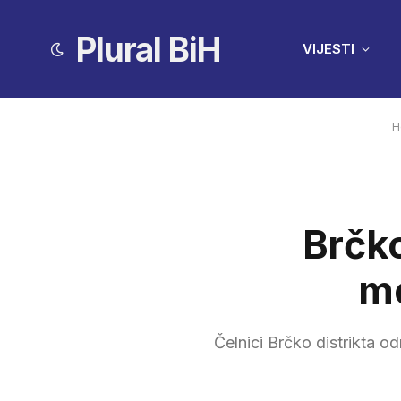
Plural BiH
VIJESTI
H
Brčko
mo
Čelnici Brčko distrikta o