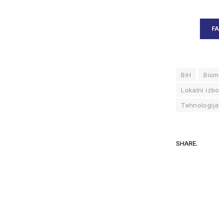
F
BiH
Biom
Lokalni izbo
Tehnologija
SHARE.