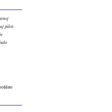
arnoj
j pilot-
je
balo
boljšao