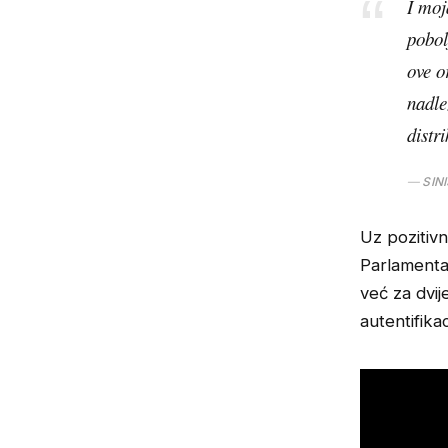
I moj
pobol
ove o
nadle
distr
SIN
Uz pozitiv
Parlamenta
već za dvij
autentifikac