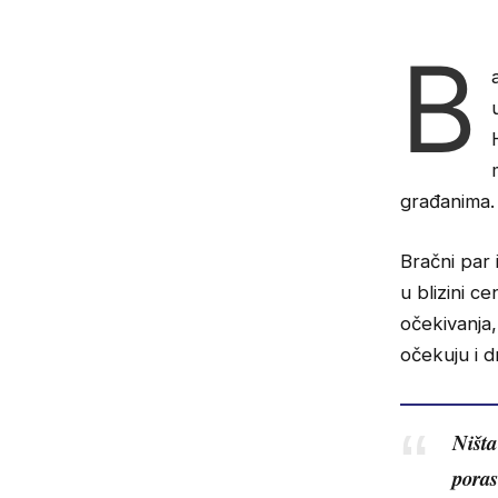
B
građanima.
Bračni par
u blizini c
očekivanja,
očekuju i d
Ništa
poras