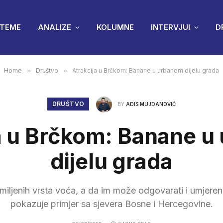
TEME
ANALIZE
KOLUMNE
INTERVJUI
D
Home
»
Društvo
»
Atrakcija u Brčkom: Banane u urbanom dijelu grada
DRUŠTVO
BY
ADIS MUJDANOVIĆ
a u Brčkom: Banane 
dijelu grada
iljenih vrsta voća, a da im može odgovarati i umjeren
pokazuje primjer sa sjevera Bosne i Hercegovine.