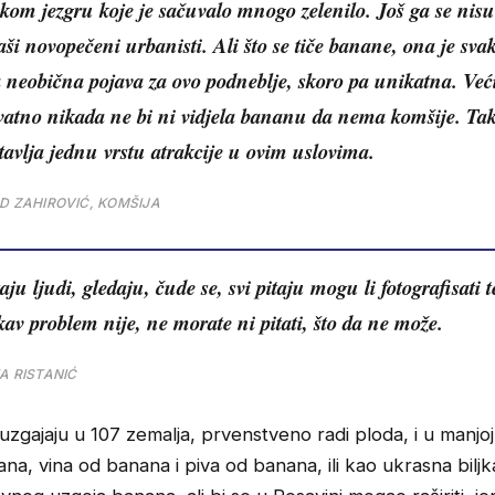
kom jezgru koje je sačuvalo mnogo zelenilo. Još ga se nisu
aši novopečeni urbanisti. Ali što se tiče banane, ona je sva
 neobična pojava za ovo podneblje, skoro pa unikatna. Već
vatno nikada ne bi ni vidjela bananu da nema komšije. Ta
tavlja jednu vrstu atrakcije u ovim uslovima.
D ZAHIROVIĆ, KOMŠIJA
taju ljudi, gledaju, čude se, svi pitaju mogu li fotografisati
av problem nije, ne morate ni pitati, što da ne može.
A RISTANIĆ
zgajaju u 107 zemalja, prvenstveno radi ploda, i u manjoj
ana, vina od banana i piva od banana, ili kao ukrasna biljk