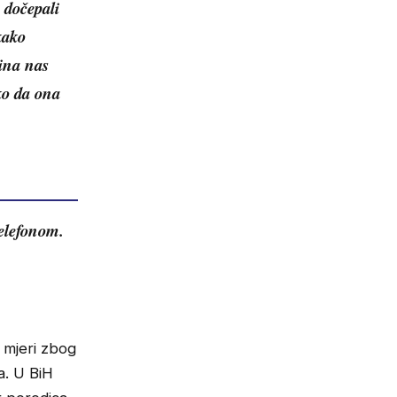
 dočepali
kako
ina nas
ko da ona
 telefonom.
 mjeri zbog
a. U BiH