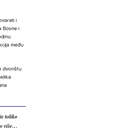
varati i
a Bosne i
odinu
kcija među
m dvorištu
elika
dana
je toliko
lo više…