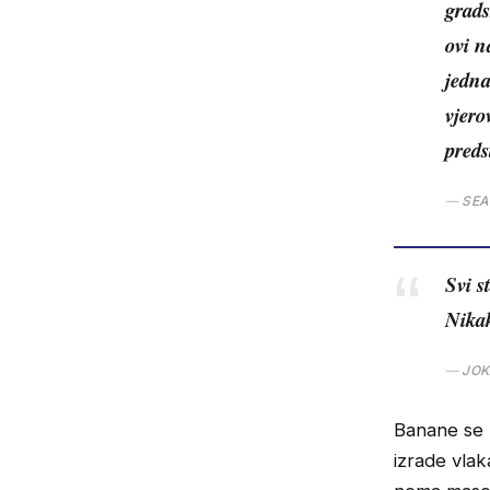
grads
ovi n
jedna
vjero
preds
SEA
Svi s
Nikak
JOK
Banane se u
izrade vlak