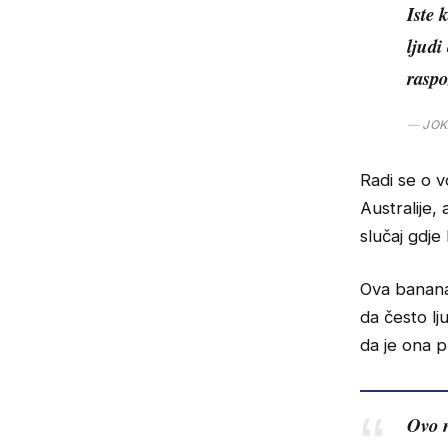
Iste 
ljudi
raspo
JOK
Radi se o v
Australije,
slučaj gdj
Ova banana
da često lj
da je ona p
Ovo n