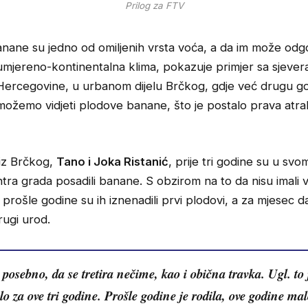
Prilog za FTV
anane su jedno od omiljenih vrsta voća, a da im može odgo
umjereno-kontinentalna klima, pokazuje primjer sa sjever
Hercegovine, u urbanom dijelu Brčkog, gdje već drugu g
možemo vidjeti plodove banane, što je postalo prava atra
 iz Brčkog,
Tano i Joka Ristanić
, prije tri godine su u svo
entra grada posadili banane. S obzirom na to da nisu imali v
 prošle godine su ih iznenadili prvi plodovi, a za mjesec 
rugi urod.
 posebno, da se tretira nečime, kao i obična travka. Ugl. to 
lo za ove tri godine. Prošle godine je rodila, ove godine ma