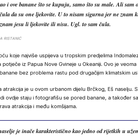
kao i ove banane što se kupuju, samo što su male. Ali sam 
 čula da su one ljekovite. U to nisam sigurna jer ne znam 
znam jesu li ljekovite ili nisu. Ugl. to sam čula.
A RISTANIĆ
oću koje najviše uspijeva u tropskim predjelima Indomalezi
 a potječe iz Papua Nove Gvineje u Okeaniji. Ovo je veoma 
e banane bez problema rastu pod drugačijim klimatskim us
 atrakcija je u ovom urbanom dijelu Brčkog, Eš naselju. 
udi ovdje staju i fotografišu se pored banane, a također sa
rava atrakcija i među komšijama.
aselje je inače karakteristično kao jedno od rijetkih u uže