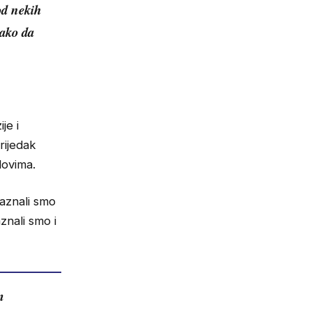
od nekih
kako da
je i
rijedak
lovima.
Saznali smo
znali smo i
m