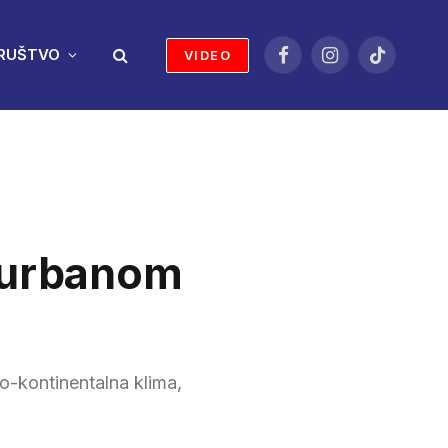
RUŠTVO
VIDEO
Facebook
Instagram
TikTok
u urbanom
o-kontinentalna klima,