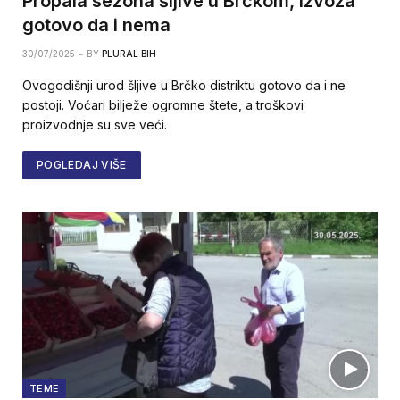
Propala sezona šljive u Brčkom, izvoza
gotovo da i nema
30/07/2025
BY
PLURAL BIH
Ovogodišnji urod šljive u Brčko distriktu gotovo da i ne
postoji. Voćari bilježe ogromne štete, a troškovi
proizvodnje su sve veći.
POGLEDAJ VIŠE
TEME