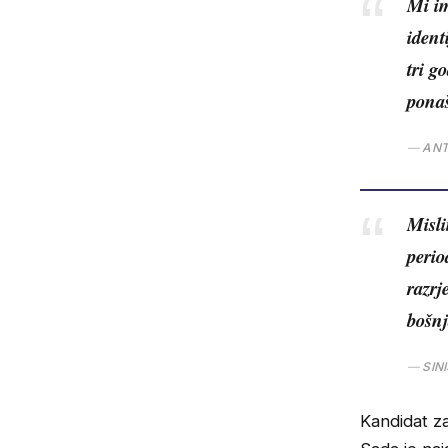
Mi i
ident
tri g
pona
ANT
Misli
perio
razrj
bošnj
SIN
Kandidat za