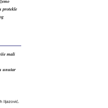
ožemo
u protekle
vog
više mali
su unutar
 Iljazović.