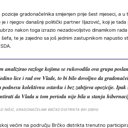
a pozicije gradonačelnika smijenjen prije šest mjeseci, a u 
je i njegov današnji politički partner Iljazović, koji je tad
je ubrzo nakon toga izrazio nezadovoljstvo dinamikom rada
šefa, te je zajedno sa još jednim zastupnikom napustio st
 SDA.
m analizirao razloge kojima se rukovodila ova grupa posla
 jedino lice i rad ove Vlade, to bi bilo dovoljno da gradonače
 podnesu kolektivnu ostavku i bez zahtjeva opozicije. Ipak
tirati da Vlada u tom periodu nije bila u stanju hibernaci
AD NIŠIĆ, GRADONAČELNIK BRČKO DISTRIKTA BIH (SBIH)
koj većini na području Brčko distrikta trenutno participir