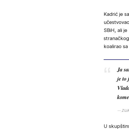
Kadrić je s
učestvovao 
SBiH, ali 
stranačkog 
koalirao sa
Ja sa
je to
Vlada
komen
ZIJ
U skupštins