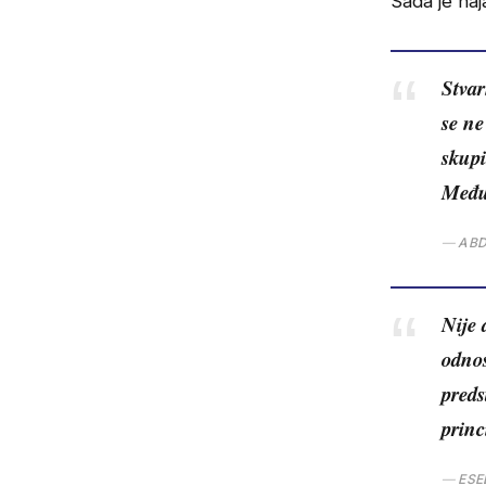
Sada je naj
Stvar
se ne
skupi
Među
ABD
Nije
odnos
preds
princ
ESE