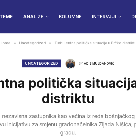
TEME
ANALIZE
KOLUMNE
INTERVJUI
D
Home
»
Uncategorized
»
Turbulentna politička situacija u Brčko distrikt
UNCATEGORIZED
BY
ADIS MUJDANOVIĆ
tna politička situacij
distriktu
 nezavisna zastupnika kao većina iz reda bošnjačkog
novu inicijativu za smjenu gradonačelnika Zijada Nišić
gradu.