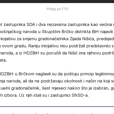
Prilog za FTV
et zastupnika SDA i dva nezavisna zastupnika kao većina 
bošnjačkog naroda u Skupštini Brčko distrikta BiH najavili
inicijativu za smjenu gradonačelnika Zijada Nišića, predsje
u ovom gradu. Raniju inicijativu nisu podržali predstavnici 
aroda, a iz HDZBiH su poručili da Nišić ima njihovu podr
ata.
 HDZBiH u Brčkom naglasili su da poštuju princip legitimno
nja naroda, ali da ne podržavaju okolnosti i način na koji s
ktuelni gradonačelnik, šest mjeseci nakon što je izabran, 
ih izbora. Uz njih stali su i zastupnici SNSD-a.