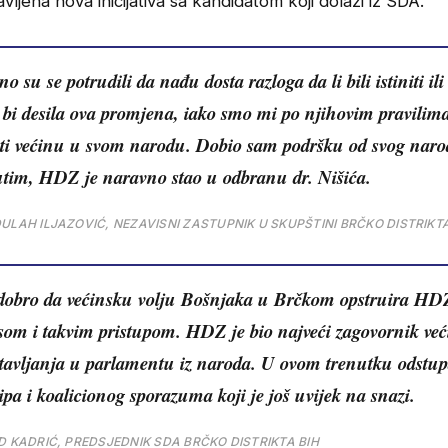
avljena nova inicijativa sa kandidatom koji dolazi iz SDA.
no su se potrudili da nađu dosta razloga da li bili istiniti il
 bi desila ova promjena, iako smo mi po njihovim pravilima
ti većinu u svom narodu. Dobio sam podršku od svog naro
tim, HDZ je naravno stao u odbranu dr. Nišića.
ULAH ILJAZOVIĆ, NEZAVISNI ZASTUPNIK U SKUPŠTINI BRČKO DISTRIKTA
 dobro da većinsku volju Bošnjaka u Brčkom opstruira HD
om i takvim pristupom. HDZ je bio najveći zagovornik ve
tavljanja u parlamentu iz naroda. U ovom trenutku odstup
ipa i koalicionog sporazuma koji je još uvijek na snazi.
D KADRIĆ, PREDSJEDNIK SDA BRČKO DISTRIKTA BIH