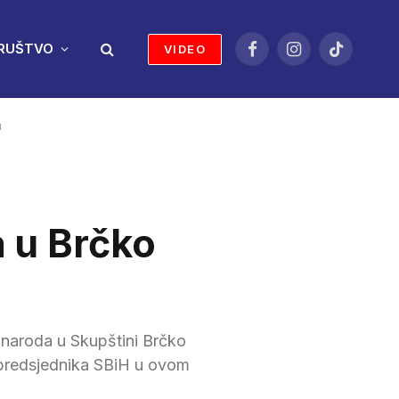
RUŠTVO
VIDEO
Facebook
Instagram
TikTok
u
a u Brčko
 naroda u Skupštini Brčko
a, predsjednika SBiH u ovom