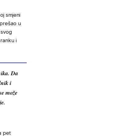
toj smjeni
a prešao u
 svog
ranku i
nika. Da
lnik i
 se može
je.
a pet