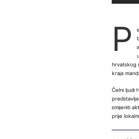
P
hrvatskog n
kraja mand
Čelni ljudi
predstavlja
smijeniti a
prije lokaln