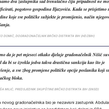
mamo dva zastupnika sad trenutačno čiju pripadnost ne m
ificirati, pogotovo gospodina Iljazovića. Kada se prisjetimo 
odine koje sve političke subjekte je promijenio, način njego
šanja.
O DOMIĆ, DOGRADONAČELNIK BRČKO DISTRIKTA BIH (HDZBIH)
mo da je pet mjeseci otkako djeluje gradonačelnik Nišić su
d da bi se izrekla jedva takva drastična sankcija kao što je
ešenje, a sve zbog promjene političke opcije poslanika koji 
ačkog bloka.
IŠA MILIĆ, PREDSJEDNIK SKUPŠTINE BRČKO DISTRIKTA BIH (SNSD)
 novog gradonačelnika bio je nezavisni zastupnik Abdulah