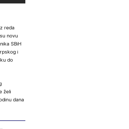
iz reda
 su novu
dnika SBiH
srpskog i
šku do
g
e želi
godinu dana