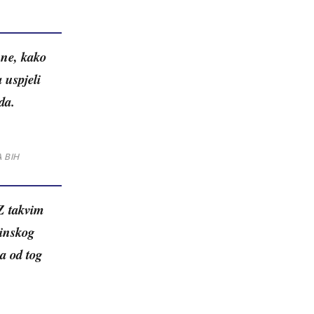
i ne, kako
 uspjeli
da.
 BIH
Z takvim
ćinskog
a od tog