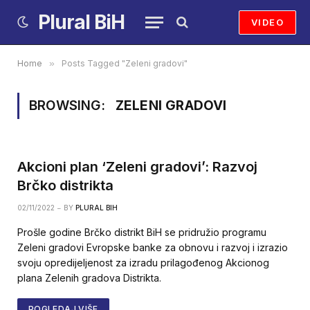
Plural BiH
VIDEO
Home
»
Posts Tagged "Zeleni gradovi"
BROWSING:
ZELENI GRADOVI
Akcioni plan ‘Zeleni gradovi’: Razvoj
Brčko distrikta
02/11/2022
BY
PLURAL BIH
Prošle godine Brčko distrikt BiH se pridružio programu
Zeleni gradovi Evropske banke za obnovu i razvoj i izrazio
svoju opredijeljenost za izradu prilagođenog Akcionog
plana Zelenih gradova Distrikta.
POGLEDAJ VIŠE