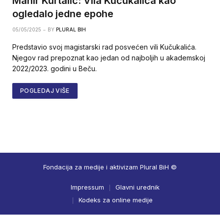
Mahir Kurtalić: Vila Kučukalića kao
ogledalo jedne epohe
05/05/2025
BY
PLURAL BIH
Predstavio svoj magistarski rad posvećen vili Kučukalića.
Njegov rad prepoznat kao jedan od najboljih u akademskoj
2022/2023. godini u Beču.
POGLEDAJ VIŠE
Fondacija za medije i aktivizam Plural BiH ©
Impressum
Glavni urednik
Kodeks za online medije