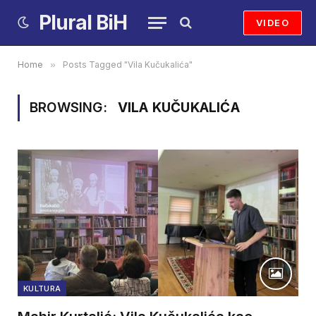
Plural BiH
VIDEO
Home
»
Posts Tagged "Vila Kučukalića"
BROWSING:
VILA KUČUKALIĆA
KULTURA