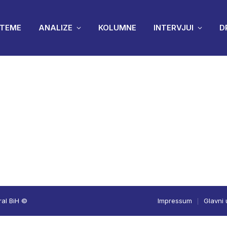
TEME
ANALIZE
KOLUMNE
INTERVJUI
D
ral BiH ©
Impressum
Glavni 