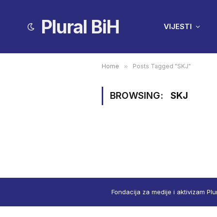
Plural BiH
VIJESTI
Home
»
Posts Tagged "SKJ"
BROWSING:
SKJ
Fondacija za medije i aktivizam Plu