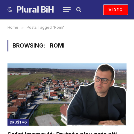
Plural BiH
VIDEO
Home
»
Posts Tagged "Romi"
BROWSING:
ROMI
DRUŠTVO