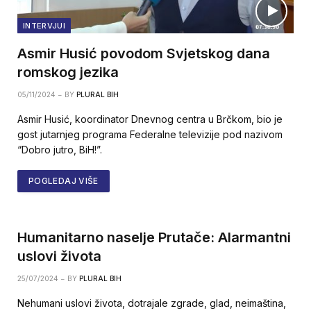
INTERVJUI
Asmir Husić povodom Svjetskog dana
romskog jezika
05/11/2024
BY
PLURAL BIH
Asmir Husić, koordinator Dnevnog centra u Brčkom, bio je
gost jutarnjeg programa Federalne televizije pod nazivom
“Dobro jutro, BiH!”.
POGLEDAJ VIŠE
Humanitarno naselje Prutače: Alarmantni
uslovi života
25/07/2024
BY
PLURAL BIH
Nehumani uslovi života, dotrajale zgrade, glad, neimaština,