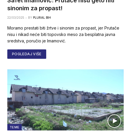
Safet Imamović: Prutače nisu geto niti
sinonim za propast!
22/03/2025
BY
PLURAL BIH
Moramo prestati biti žrtve i sinonim za propast, jer Prutače
nisu i nikad neće biti topovsko meso za besplatna javna
sredstva, poručio je Imamović.
POGLEDAJ VIŠE
TEME