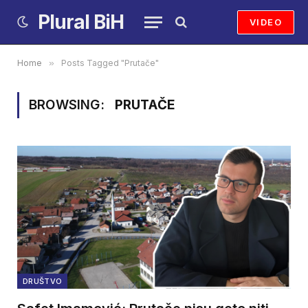
Plural BiH
VIDEO
Home
»
Posts Tagged "Prutače"
BROWSING:
PRUTAČE
DRUŠTVO