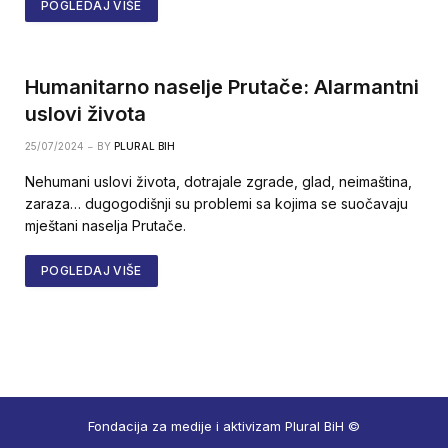
POGLEDAJ VIŠE
Humanitarno naselje Prutače: Alarmantni
uslovi života
25/07/2024
BY
PLURAL BIH
Nehumani uslovi života, dotrajale zgrade, glad, neimaština,
zaraza… dugogodišnji su problemi sa kojima se suočavaju
mještani naselja Prutače.
POGLEDAJ VIŠE
Fondacija za medije i aktivizam Plural BiH ©