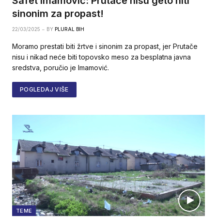
Safet Imamović: Prutače nisu geto niti
sinonim za propast!
22/03/2025
BY
PLURAL BIH
Moramo prestati biti žrtve i sinonim za propast, jer Prutače
nisu i nikad neće biti topovsko meso za besplatna javna
sredstva, poručio je Imamović.
POGLEDAJ VIŠE
TEME