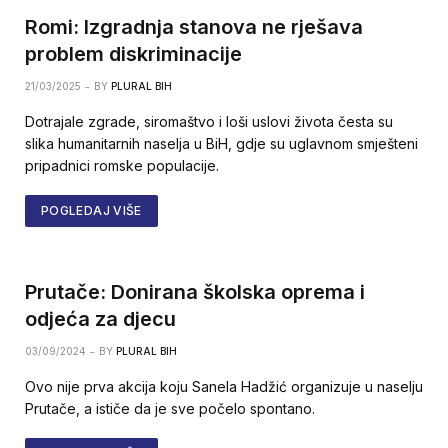
Romi: Izgradnja stanova ne rješava
problem diskriminacije
21/03/2025
BY
PLURAL BIH
Dotrajale zgrade, siromaštvo i loši uslovi života česta su
slika humanitarnih naselja u BiH, gdje su uglavnom smješteni
pripadnici romske populacije.
POGLEDAJ VIŠE
Prutače: Donirana školska oprema i
odjeća za djecu
03/09/2024
BY
PLURAL BIH
Ovo nije prva akcija koju Sanela Hadžić organizuje u naselju
Prutače, a ističe da je sve počelo spontano.