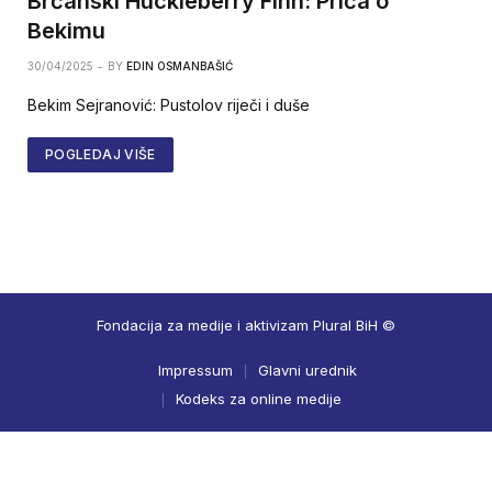
Brčanski Huckleberry Finn: Priča o
Bekimu
30/04/2025
BY
EDIN OSMANBAŠIĆ
Bekim Sejranović: Pustolov riječi i duše
POGLEDAJ VIŠE
Fondacija za medije i aktivizam Plural BiH ©
Impressum
Glavni urednik
Kodeks za online medije