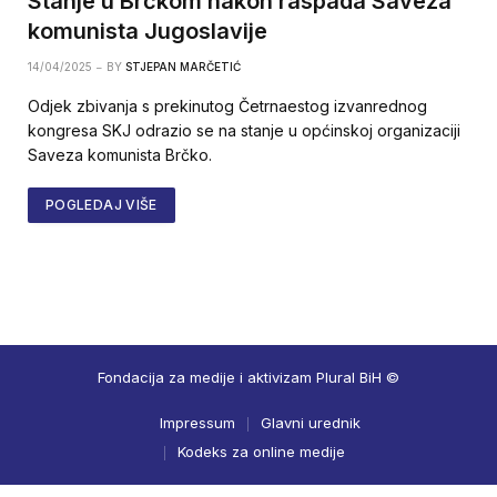
Stanje u Brčkom nakon raspada Saveza
komunista Jugoslavije
14/04/2025
BY
STJEPAN MARČETIĆ
Odjek zbivanja s prekinutog Četrnaestog izvanrednog
kongresa SKJ odrazio se na stanje u općinskoj organizaciji
Saveza komunista Brčko.
POGLEDAJ VIŠE
Fondacija za medije i aktivizam Plural BiH ©
Impressum
Glavni urednik
Kodeks za online medije