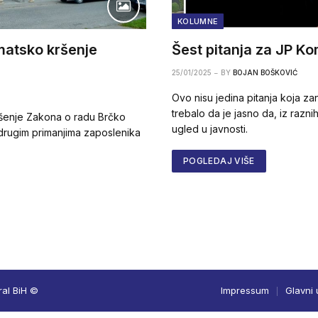
KOLUMNE
matsko kršenje
Šest pitanja za JP K
25/01/2025
BY
BOJAN BOŠKOVIĆ
Ovo nisu jedina pitanja koja z
trebalo da je jasno da, iz razn
šenje Zakona o radu Brčko
ugled u javnosti.
i drugim primanjima zaposlenika
POGLEDAJ VIŠE
ral BiH ©
Impressum
Glavni 