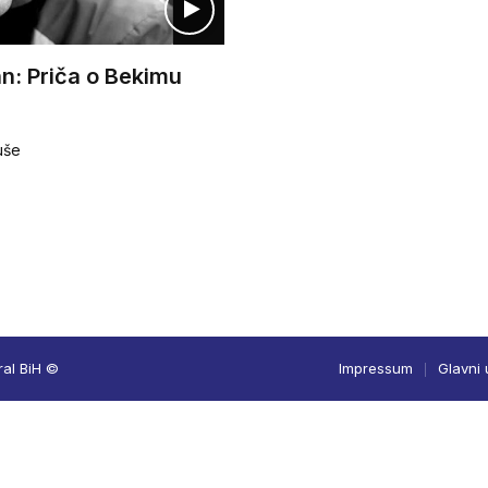
n: Priča o Bekimu
uše
ral BiH ©
Impressum
Glavni 