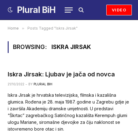
Plural BiH
VIDEO
Home
»
Posts Tagged "Iskra Jirsak"
BROWSING:
ISKRA JIRSAK
Iskra Jirsak: Ljubav je jača od novca
21/10/2022
BY
PLURAL BIH
Iskra Jirsak je hrvatska televizijska, filmska i kazališna
glumica. Rođena je 28. maja 1987. godine u Zagrebu gdje je
i završila Akademiju dramske umjetnosti. U predstavi
“Škrtac” zagrebačkog Satiričnog kazališta Kerempuh glumi
ulogu Mariane, siromašne djevojke za čiju naklonost se
istovremeno bore otac i sin.