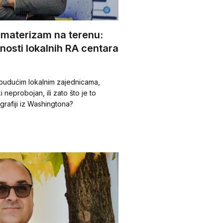
amaterizam na terenu:
rnosti lokalnih RA centara
m budućim lokalnim zajednicama,
 neprobojan, ili zato što je to
ografiji iz Washingtona?