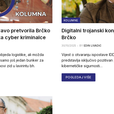
KOLUMNE
avo pretvorila Brčko
Digitalni trojanski k
 za cyber kriminalce
Brčko
30/10/2025
BY
EDIN LIVADIĆ
bjeda logistike, ali možda
Vijest o otvaranju ispostave I
e samo još jedan bunker za
predstavlja isključivo pozitivan
vi zid u lavirintu bh.
kibernetičke sigurnosti…
POGLEDAJ VIŠE