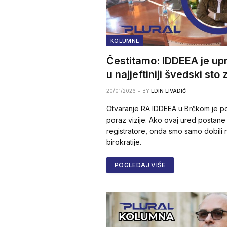
KOLUMNE
Čestitamo: IDDEEA je upr
u najjeftiniji švedski sto
20/01/2026
BY
EDIN LIVADIĆ
Otvaranje RA IDDEEA u Brčkom je po
poraz vizije. Ako ovaj ured postan
registratore, onda smo samo dobili no
birokratije.
POGLEDAJ VIŠE