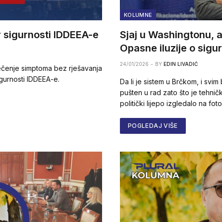
KOLUMNE
r sigurnosti IDDEEA-e
Sjaj u Washingtonu, 
Opasne iluzije o sigu
24/01/2026
BY
EDIN LIVADIĆ
liječenje simptoma bez rješavanja
igurnosti IDDEEA-e.
Da li je sistem u Brčkom, i svi
pušten u rad zato što je tehnički
politički lijepo izgledalo na fot
POGLEDAJ VIŠE