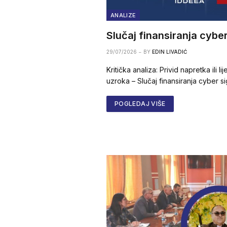
ANALIZE
Slučaj finansiranja cybe
29/07/2026
BY
EDIN LIVADIĆ
Kritička analiza: Privid napretka ili 
uzroka – Slučaj finansiranja cyber s
POGLEDAJ VIŠE