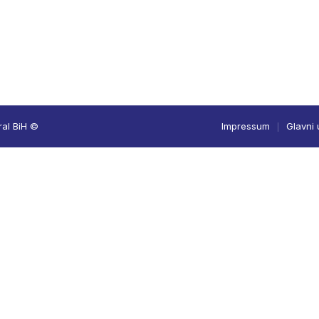
ral BiH ©
Impressum
Glavni 