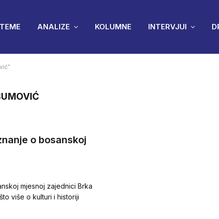
TEME
ANALIZE
KOLUMNE
INTERVJUI
D
vić"
SUMOVIĆ
znanje o bosanskoj
skoj mjesnoj zajednici Brka
o više o kulturi i historiji