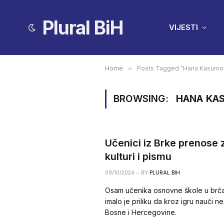
Plural BiH
VIJESTI
Home
»
Posts Tagged "Hana Kasumo
BROWSING:
HANA KA
Učenici iz Brke prenose 
kulturi i pismu
09/10/2024
BY
PLURAL BIH
Osam učenika osnovne škole u brčan
imalo je priliku da kroz igru nauči nešt
Bosne i Hercegovine.