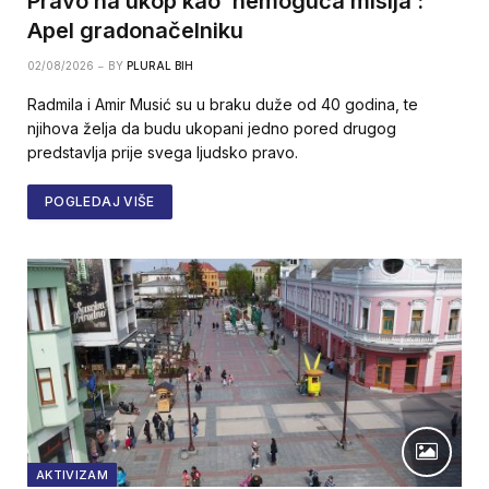
Pravo na ukop kao ‘nemoguća misija’:
Apel gradonačelniku
02/08/2026
BY
PLURAL BIH
Radmila i Amir Musić su u braku duže od 40 godina, te
njihova želja da budu ukopani jedno pored drugog
predstavlja prije svega ljudsko pravo.
POGLEDAJ VIŠE
AKTIVIZAM