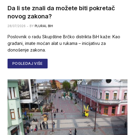
Da li ste znali da možete biti pokretač
novog zakona?
28/07/2026
BY
PLURAL BIH
Poslovnik o radu Skupštine Brčko distrikta BiH kaže: Kao
građani, imate moćan alat u rukama – inicijativu za
donošenje zakona.
POGLEDAJ VIŠE