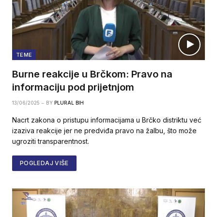
TEME
Burne reakcije u Brčkom: Pravo na
informaciju pod prijetnjom
13/06/2025
BY
PLURAL BIH
Nacrt zakona o pristupu informacijama u Brčko distriktu već
izaziva reakcije jer ne predviđa pravo na žalbu, što može
ugroziti transparentnost.
POGLEDAJ VIŠE