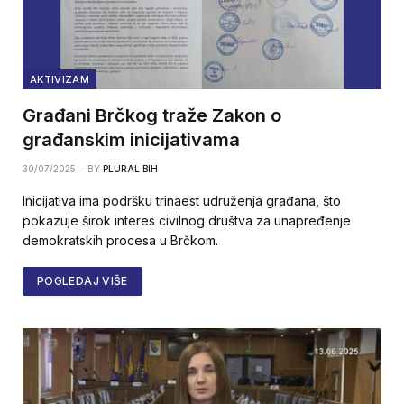
AKTIVIZAM
Građani Brčkog traže Zakon o
građanskim inicijativama
30/07/2025
BY
PLURAL BIH
Inicijativa ima podršku trinaest udruženja građana, što
pokazuje širok interes civilnog društva za unapređenje
demokratskih procesa u Brčkom.
POGLEDAJ VIŠE