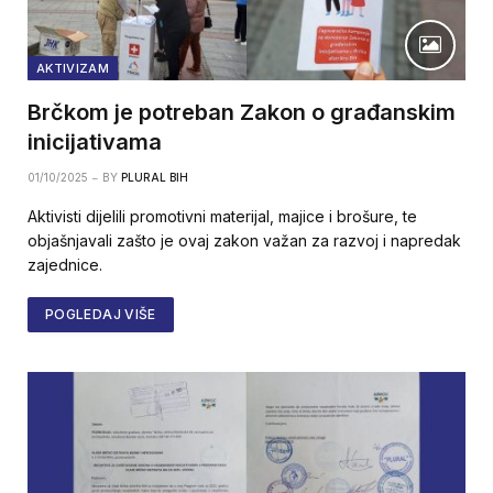
AKTIVIZAM
Brčkom je potreban Zakon o građanskim
inicijativama
01/10/2025
BY
PLURAL BIH
Aktivisti dijelili promotivni materijal, majice i brošure, te
objašnjavali zašto je ovaj zakon važan za razvoj i napredak
zajednice.
POGLEDAJ VIŠE