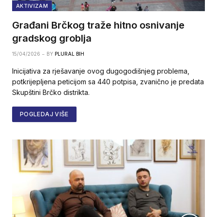
AKTIVIZAM
Građani Brčkog traže hitno osnivanje
gradskog groblja
15/04/2026
BY
PLURAL BIH
Inicijativa za rješavanje ovog dugogodišnjeg problema,
potkrijepljena peticijom sa 440 potpisa, zvanično je predata
Skupštini Brčko distrikta.
POGLEDAJ VIŠE