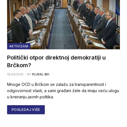
AKTIVIZAM
Politički otpor direktnoj demokratiji u
Brčkom?
16/04/2025
BY
PLURAL BIH
Mnoge OCD u Brčkom se zalažu za transparentnost i
odgovornost vlasti, a sami građani žele da imaju veću ulogu
u kreiranju javnih politika.
POGLEDAJ VIŠE