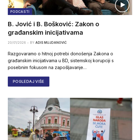
PODCASTI
B. Jović i B. Bošković: Zakon o
građanskim inicijativama
20/01/2026
BY
ADIS MUJDANOVIĆ
Razgovaramo o hitnoj potrebi donošenja Zakona o
građanskim inicijativama u BD, sistemskoj korupciji s
posebnim fokusom na zapošljavanje…
POGLEDAJ VIŠE