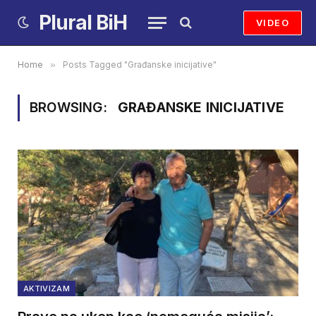
Plural BiH
VIDEO
Home
»
Posts Tagged "Građanske inicijative"
BROWSING:
GRAĐANSKE INICIJATIVE
AKTIVIZAM