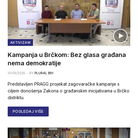
AKTIVIZAM
Kampanja u Brčkom: Bez glasa građana
nema demokratije
13/06/2025
BY
PLURAL BIH
Predstavljen PRAGG projekat zagovaračke kampanje s
ciljem donošenja Zakona o građanskim inicijativama u Brčko
distriktu.
POGLEDAJ VIŠE