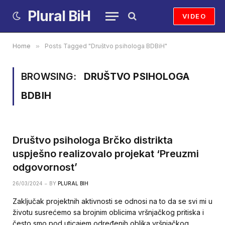
Plural BiH
VIDEO
Home
»
Posts Tagged "Društvo psihologa BDBiH"
BROWSING:
DRUŠTVO PSIHOLOGA
BDBIH
Društvo psihologa Brčko distrikta
uspješno realizovalo projekat ‘Preuzmi
odgovornost’
26/03/2024
BY
PLURAL BIH
Zaključak projektnih aktivnosti se odnosi na to da se svi mi u
životu susrećemo sa brojnim oblicima vršnjačkog pritiska i
često smo pod uticajem određenih oblika vršnjačkog