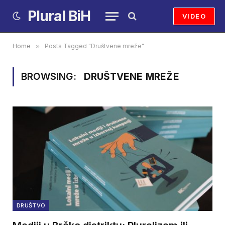
Plural BiH
VIDEO
Home
»
Posts Tagged "Društvene mreže"
BROWSING:
DRUŠTVENE MREŽE
DRUŠTVO