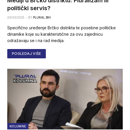
Mediji u Brčko distriktu: Pluralizam ili
politički servis?
29/03/2025
BY
PLURAL BIH
Specifično uređenje Brčko distrikta te posebne političke
dinamike koje su karakteristične za ovu zajednicu
odražavaju se i na rad medija.
POGLEDAJ VIŠE
KOLUMNE