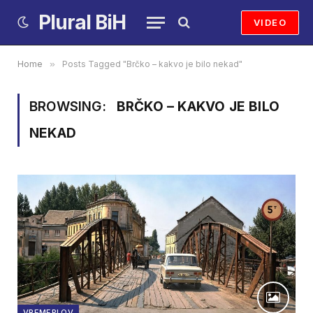
Plural BiH
VIDEO
Home
»
Posts Tagged "Brčko – kakvo je bilo nekad"
BROWSING:
BRČKO – KAKVO JE BILO
NEKAD
VREMEPLOV