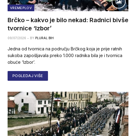
VREMEPLOV
Brčko – kakvo je bilo nekad: Radnici bivše
tvornice ‘Izbor’
09/07/2026
BY
PLURAL BIH
Jedna od tvornica na području Brčkog koja je prije ratnih
sukoba zapošljavala preko 1.000 radnika bila je i tvornica
obuće ‘Izbor’.
POGLEDAJ VIŠE