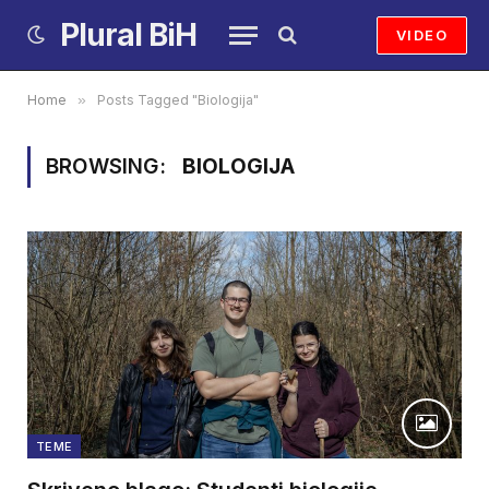
Plural BiH
VIDEO
Home
»
Posts Tagged "Biologija"
BROWSING:
BIOLOGIJA
TEME