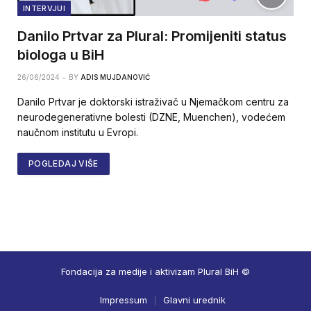
INTERVJUI
Danilo Prtvar za Plural: Promijeniti status
biologa u BiH
26/06/2024
BY
ADIS MUJDANOVIĆ
Danilo Prtvar je doktorski istraživač u Njemačkom centru za
neurodegenerativne bolesti (DZNE, Muenchen), vodećem
naučnom institutu u Evropi.
POGLEDAJ VIŠE
Fondacija za medije i aktivizam Plural BiH ©
Impressum
Glavni urednik