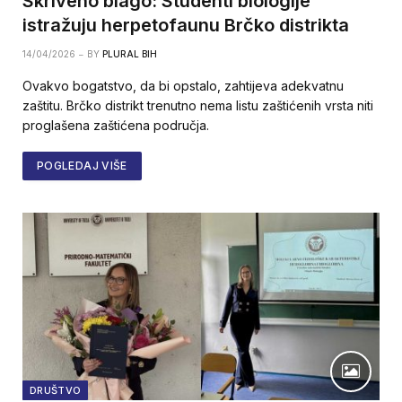
Skriveno blago: Studenti biologije
istražuju herpetofaunu Brčko distrikta
14/04/2026
BY
PLURAL BIH
Ovakvo bogatstvo, da bi opstalo, zahtijeva adekvatnu
zaštitu. Brčko distrikt trenutno nema listu zaštićenih vrsta niti
proglašena zaštićena područja.
POGLEDAJ VIŠE
DRUŠTVO