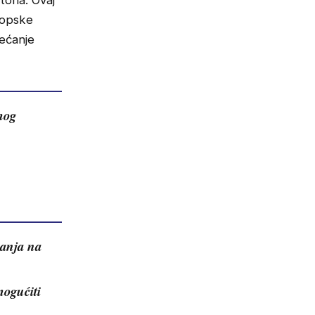
 tona. Ovaj
ropske
ećanje
mog
vanja na
mogućiti