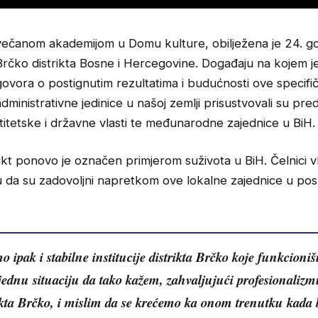
večanom akademijom u Domu kulture, obilježena je 24. go
Brčko distrikta Bosne i Hercegovine. Događaju na kojem je
govora o postignutim rezultatima i budućnosti ove specifi
administrativne jedinice u našoj zemlji prisustvovali su pred
titetske i državne vlasti te međunarodne zajednice u BiH.
ikt ponovo je označen primjerom suživota u BiH. Čelnici vl
u da su zadovoljni napretkom ove lokalne zajednice u pos
 ipak i stabilne institucije distrikta Brčko koje funkcion
jednu situaciju da tako kažem, zahvaljujući profesionalizm
ikta Brčko, i mislim da se krećemo ka onom trenutku kada 