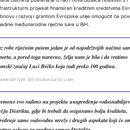
a Distrikta puštena je u rad i nova dizalica nosivosti 27
frastrukturni projekat finansiran kreditnim sredstvima Ev
bnovu i razvoj i grantom Evropske unije omogućit će pov
 jedine međunarodne riječne luke u BiH.
z robe riječnim putem jedan je od najodrživijih načina sa
porta, a pored toga naravno, želja nam je bila i da vratimo
mski značaj Luci Brčko koja radi preko 100 godina.
ANN SATTLER, ŠEF DELEGACIJE EU U BIH
vremeno evo radimo na projektu unapređenja vodosnabdije
čju Distrikta, gdje bi trebali da osiguramo bolju kvalitetu,
eđenje same vodovodne mreže i drugih aspekata koji će o
atnu uslugu za građane samog Distrikta.