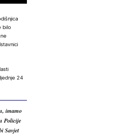
dišnjica
 bilo
čne
stavnici
asti
ljednje 24
išu, imamo
u Policije
bi Savjet