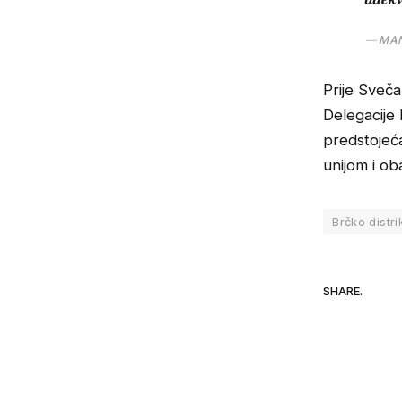
MAN
Prije Sveča
Delegacije
predstojeć
unijom i ob
Brčko distri
SHARE.