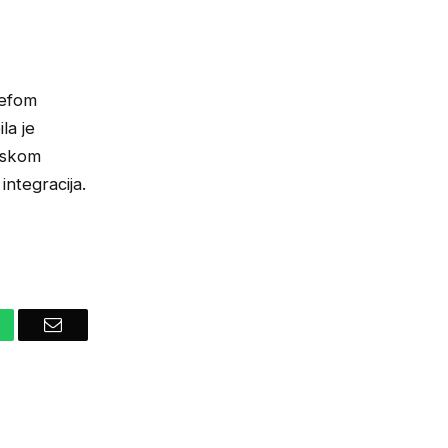
šefom
la je
pskom
integracija.
hatsApp
Email