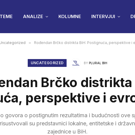
TEME
ANALIZE
KOLUMNE
INTERVJUI
D
Uncategorized
»
Rođendan Brčko distrikta BiH: Postignuća, perspektive i 
UNCATEGORIZED
BY
PLURAL BIH
ndan Brčko distrikta
ća, perspektive i evr
o govora o postignutim rezultatima i budućnosti ove s
prisustvovali su predstavnici lokalne, entitetske i drža
zajednice u BiH.