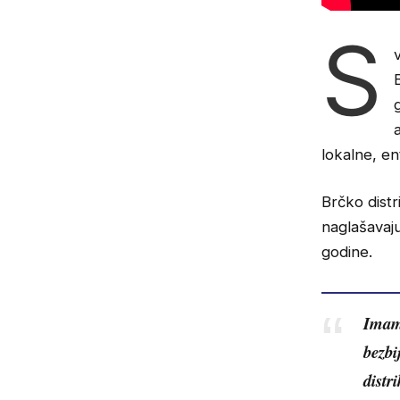
S
lokalne, en
Brčko distr
naglašavaj
godine.
Imamo
bezbi
distr