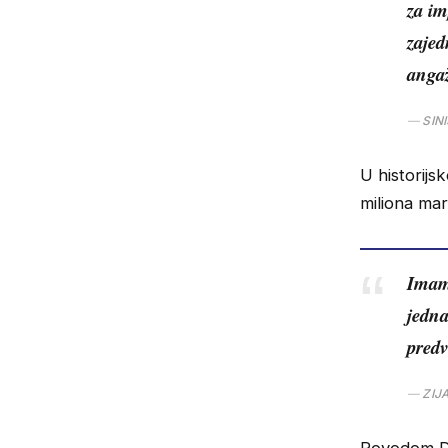
za im
zajed
anga
SIN
U historij
miliona ma
Imamo
jedna
pred
ZIJ