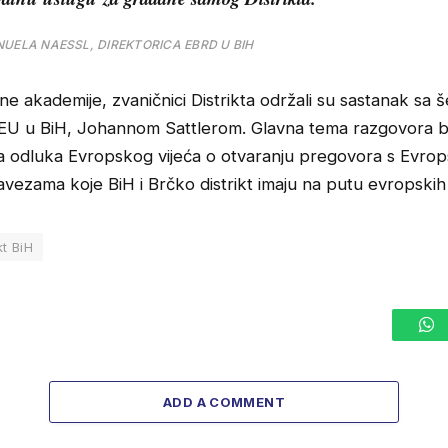
UELA NAESSL, DIREKTORICA EBRD U BIH
ne akademije, zvaničnici Distrikta održali su sastanak sa 
 EU u BiH, Johannom Sattlerom. Glavna tema razgovora bi
a odluka Evropskog vijeća o otvaranju pregovora s Evro
avezama koje BiH i Brčko distrikt imaju na putu evropskih 
kt BiH
W
ADD A COMMENT