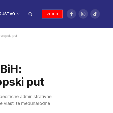
RUŠTVO
VIDEO
Facebook
Instagram
TikTok
evropski put
 BiH:
opski put
pecifične administrativne
vne vlasti te međunarodne