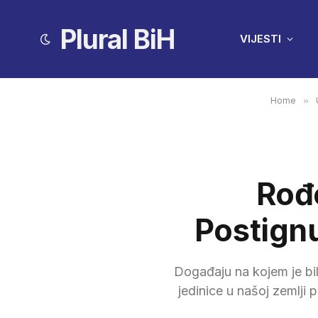
Plural BiH
VIJESTI
Home
»
Rođe
Postignu
Događaju na kojem je bil
jedinice u našoj zemlji 