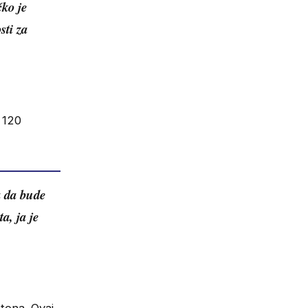
ko je
sti za
 120
a da bude
a, ja je