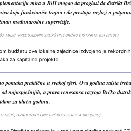
plementaciju mira u BiH mogao da proglasi da distrikt Brč
nica koja funkcioniše trajno i da prestaju razlozi u potpuno
žman međunarodne supervizije.
IŠA MILIĆ, PREDSJEDNIK SKUPŠTINE BRČKO DISTRIKTA BIH (SNSD)
skom budžetu ove lokalne zajednice izdvojeno je rekordnih
raka za kapitalne projekte.
 pomaka praktično u svakoj sferi. Ova godina zaista treb
 od najuspješnijih, a prava renesansa razvoja Brčko distrikt
viđam za iduću godinu.
AD NIŠIĆ, GRADONAČELNIK BRČKO DISTRIKTA BIH (SBIH)