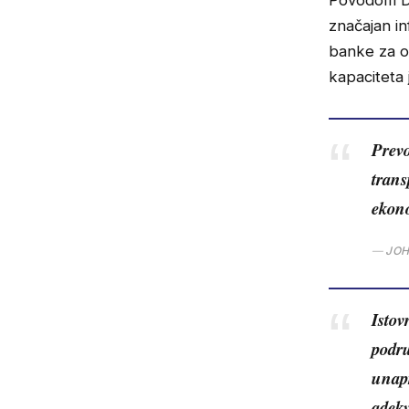
Povodom Dan
značajan in
banke za o
kapaciteta
Prevo
trans
ekono
JOH
Isto
podru
unapr
adekv