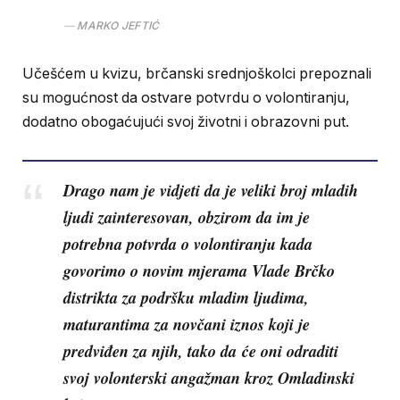
MARKO JEFTIĆ
Učešćem u kvizu, brčanski srednjoškolci prepoznali
su mogućnost da ostvare potvrdu o volontiranju,
dodatno obogaćujući svoj životni i obrazovni put.
Drago nam je vidjeti da je veliki broj mladih
ljudi zainteresovan, obzirom da im je
potrebna potvrda o volontiranju kada
govorimo o novim mjerama Vlade Brčko
distrikta za podršku mladim ljudima,
maturantima za novčani iznos koji je
predviđen za njih, tako da će oni odraditi
svoj volonterski angažman kroz Omladinski