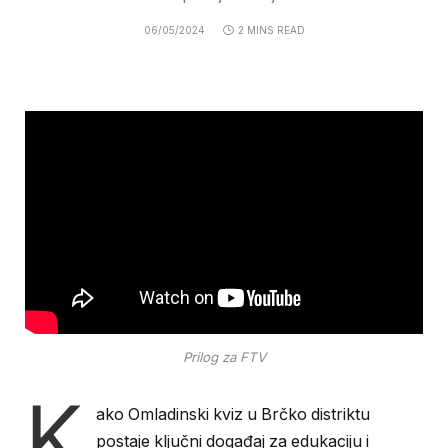
06/05/2024
2 MINS READ
Prilog za FTV
K
ako Omladinski kviz u Brčko distriktu
postaje ključni događaj za edukaciju i