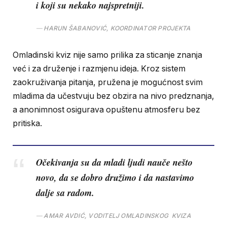
i koji su nekako najspretniji.
HARUN ŠABANOVIĆ, KOORDINATOR PROJEKTA
Omladinski kviz nije samo prilika za sticanje znanja
već i za druženje i razmjenu ideja. Kroz sistem
zaokruživanja pitanja, pružena je mogućnost svim
mladima da učestvuju bez obzira na nivo predznanja,
a anonimnost osigurava opuštenu atmosferu bez
pritiska.
Očekivanja su da mladi ljudi nauče nešto
novo, da se dobro družimo i da nastavimo
dalje sa radom.
AMAR AVDIĆ, VODITELJ OMLADINSKOG KVIZA