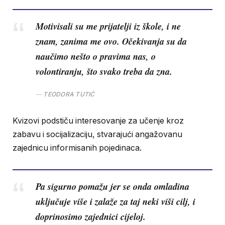
Motivisali su me prijatelji iz škole, i ne
znam, zanima me ovo. Očekivanja su da
naučimo nešto o pravima nas, o
volontiranju, što svako treba da zna.
TEODORA TUTIĆ
Kvizovi podstiču interesovanje za učenje kroz
zabavu i socijalizaciju, stvarajući angažovanu
zajednicu informisanih pojedinaca.
Pa sigurno pomažu jer se onda omladina
uključuje više i zalaže za taj neki viši cilj, i
doprinosimo zajednici cijeloj.