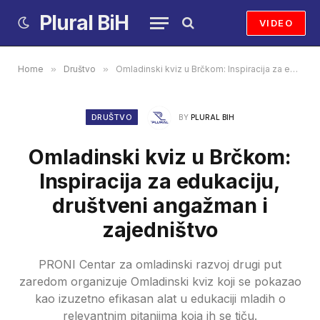
Plural BiH
VIDEO
Home
»
Društvo
»
Omladinski kviz u Brčkom: Inspiracija za edukaciju, društveni angažman i zajedništvo
DRUŠTVO
BY
PLURAL BIH
Omladinski kviz u Brčkom:
Inspiracija za edukaciju,
društveni angažman i
zajedništvo
PRONI Centar za omladinski razvoj drugi put
zaredom organizuje Omladinski kviz koji se pokazao
kao izuzetno efikasan alat u edukaciji mladih o
relevantnim pitanjima koja ih se tiču.