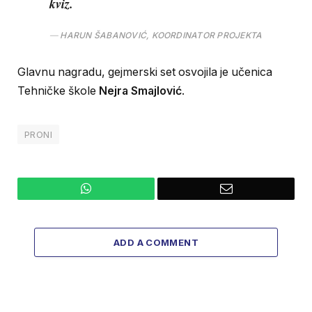
kviz.
HARUN ŠABANOVIĆ, KOORDINATOR PROJEKTA
Glavnu nagradu, gejmerski set osvojila je učenica
Tehničke škole
Nejra Smajlović
.
PRONI
WhatsApp
Email
ADD A COMMENT