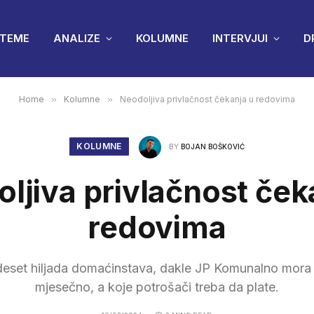
TEME
ANALIZE
KOLUMNE
INTERVJUI
D
Home
»
Kolumne
»
Neodoljiva privlačnost čekanja u redovima
KOLUMNE
BY
BOJAN BOŠKOVIĆ
ljiva privlačnost ček
redovima
deset hiljada domaćinstava, dakle JP Komunalno mora
mjesečno, a koje potrošači treba da plate.