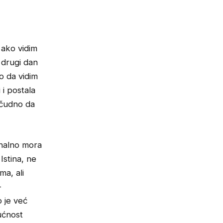
 ako vidim
 drugi dan
o da vidim
 i postala
i čudno da
unalno mora
Istina, ne
ma, ali
–
o je već
ućnost