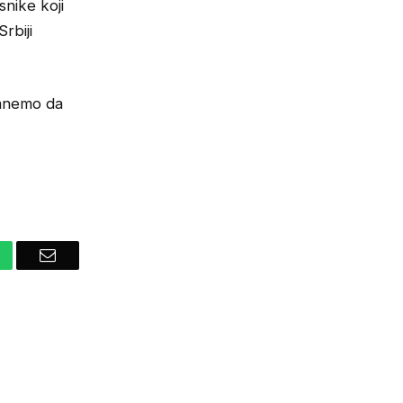
snike koji
rbiji
tanemo da
hatsApp
Email