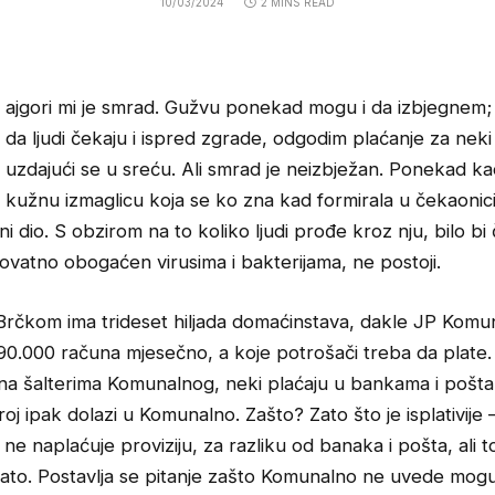
10/03/2024
2 MINS READ
ajgori mi je smrad. Gužvu ponekad mogu i da izbjegnem;
da ljudi čekaju i ispred zgrade, odgodim plaćanje za neki
uzdajući se u sreću. Ali smrad je neizbježan. Ponekad ka
kužnu izmaglicu koja se ko zna kad formirala u čekaonici
ni dio. S obzirom na to koliko ljudi prođe kroz nju, bilo b
ovatno obogaćen virusima i bakterijama, ne postoji.
Brčkom ima trideset hiljada domaćinstava, dakle JP Kom
90.000 računa mjesečno, a koje potrošači treba da plate. 
 na šalterima Komunalnog, neki plaćaju u bankama i pošta
j ipak dolazi u Komunalno. Zašto? Zato što je isplativije 
e naplaćuje proviziju, za razliku od banaka i pošta, ali t
ato. Postavlja se pitanje zašto Komunalno ne uvede mog