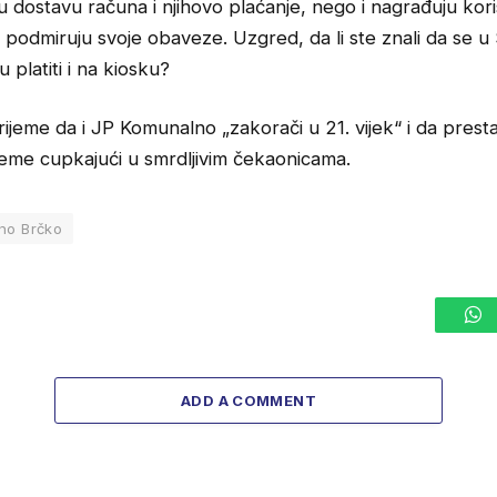
 dostavu računa i njihovo plaćanje, nego i nagrađuju kori
n podmiruju svoje obaveze. Uzgred, da li ste znali da se u S
 platiti i na kiosku?
ijeme da i JP Komunalno „zakorači u 21. vijek“ i da pres
jeme cupkajući u smrdljivim čekaonicama.
no Brčko
W
ADD A COMMENT