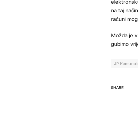
elektronsku
na taj nači
računi mogu
Možda je vr
gubimo vri
JP Komunal
SHARE.