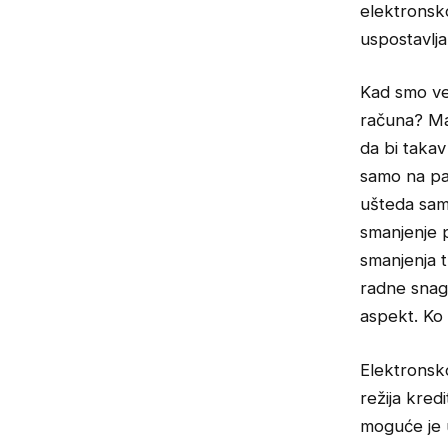
elektronsk
uspostavlja
Kad smo ve
računa? Ma
da bi takav
samo na pap
ušteda sam
smanjenje p
smanjenja 
radne snage
aspekt. Ko
Elektronsko
režija kre
moguće je 