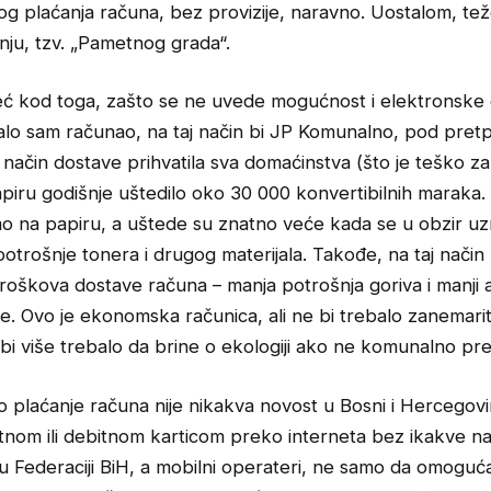
og plaćanja računa, bez provizije, naravno. Uostalom, te
nju, tzv. „Pametnog grada“.
ć kod toga, zašto se ne uvede mogućnost i elektronske
lo sam računao, na taj način bi JP Komunalno, pod pre
 način dostave prihvatila sva domaćinstva (što je teško za 
iru godišnje uštedilo oko 30 000 konvertibilnih maraka. 
o na papiru, a uštede su znatno veće kada se u obzir uz
otrošnje tonera i drugog materijala. Takođe, na taj način
troškova dostave računa – manja potrošnja goriva i manj
. Ovo je ekonomska računica, ali ne bi trebalo zanemariti
 bi više trebalo da brine o ekologiji ako ne komunalno p
 plaćanje računa nije nikakva novost u Bosni i Hercegovin
ditnom ili debitnom karticom preko interneta bez ikakve 
u Federaciji BiH, a mobilni operateri, ne samo da omoguć