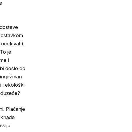
že
 dostave
tpostavkom
očekivati),
To je
me i
 bi došlo do
i angažman
 i ekološki
reduzeće?
i. Plaćanje
naknade
avaju