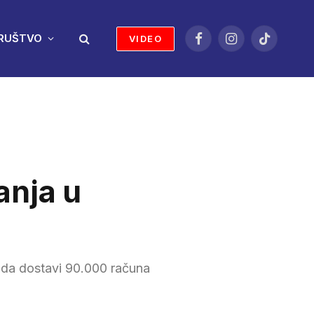
RUŠTVO
VIDEO
Facebook
Instagram
TikTok
anja u
 da dostavi 90.000 računa