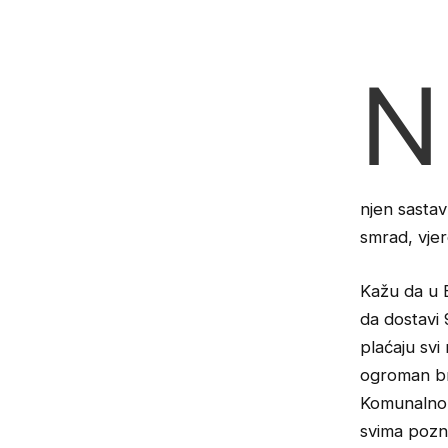
N
njen sastav
smrad, vjer
Kažu da u 
da dostavi 
plaćaju svi
ogroman bro
Komunalno n
svima pozn