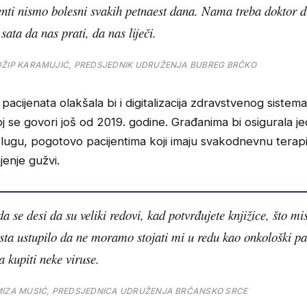
enti nismo bolesni svakih petnaest dana. Nama treba doktor 
 sata da nas prati, da nas liječi.
ŽIP KARAMUJIĆ, PREDSJEDNIK UDRUŽENJA BUBREG BRČKO
pacijenata olakšala bi i digitalizacija zdravstvenog sistema
j se govori još od 2019. godine. Građanima bi osigurala j
lugu, pogotovo pacijentima koji imaju svakodnevnu terapij
njenje gužvi.
a se desi da su veliki redovi, kad potvrđujete knjižice, što mi
ista ustupilo da ne moramo stojati mi u redu kao onkološki pac
 kupiti neke viruse.
IZA MUSIĆ, PREDSJEDNICA UDRUŽENJA BRČANSKO SRCE