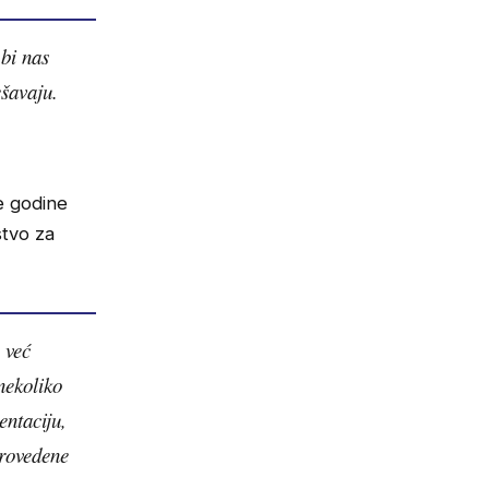
 bi nas
ešavaju.
e godine
stvo za
 već
nekoliko
entaciju,
rovedene