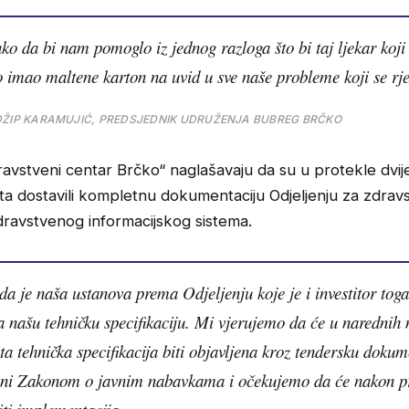
ko da bi nam pomoglo iz jednog razloga što bi taj ljekar koji
o imao maltene karton na uvid u sve naše probleme koji se rj
ŽIP KARAMUJIĆ, PREDSJEDNIK UDRUŽENJA BUBREG BRČKO
avstveni centar Brčko“ naglašavaju da su u protekle dvij
ta dostavili kompletnu dokumentaciju Odjeljenju za zdrav
ravstvenog informacijskog sistema.
da je naša ustanova prema Odjeljenju koje je i investitor toga
a našu tehničku specifikaciju. Mi vjerujemo da će u narednih 
ta tehnička specifikacija biti objavljena kroz tendersku dokum
ni Zakonom o javnim nabavkama i očekujemo da će nakon p