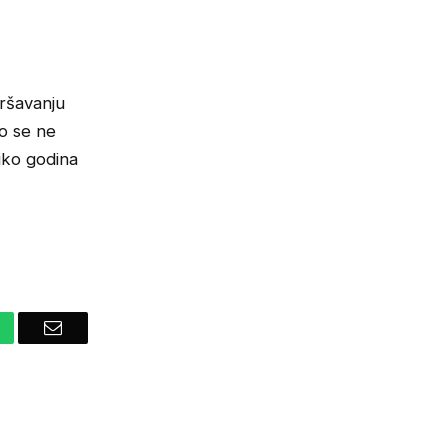
vršavanju
ko se ne
liko godina
hatsApp
Email