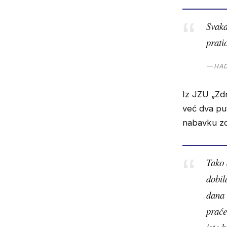
Svaka
prati
HAD
Iz JZU „Zdr
već dva pu
nabavku zd
Tako 
dobil
dana 
praće