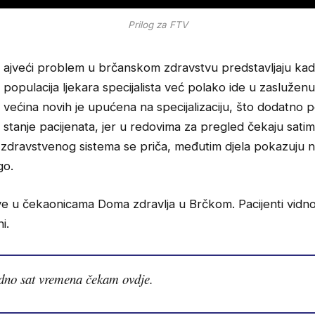
Prilog za FTV
ajveći problem u brčanskom zdravstvu predstavljaju kadr
populacija ljekara specijalista već polako ide u zasluženu
većina novih je upućena na specijalizaciju, što dodatno
stanje pacijenata, jer u redovima za pregled čekaju satim
iji zdravstvenog sistema se priča, međutim djela pokazuju 
go.
ve u čekaonicama Doma zdravlja u Brčkom. Pacijenti vidn
ni.
dno sat vremena čekam ovdje.