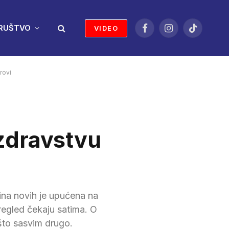
RUŠTVO
VIDEO
Facebook
Instagram
TikTok
rovi
zdravstvu
ćina novih je upućena na
regled čekaju satima. O
ešto sasvim drugo.