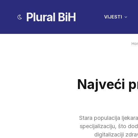
Plural BiH
VIJESTI
Ho
Najveći 
Stara populacija ljekar
specijalizaciju, što d
digitalizaciji zd