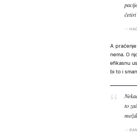
pacij
četiri
HAD
A praćenje 
nema. O njo
efikasnu us
bi to i sma
Nekad
to za
možda
RAM