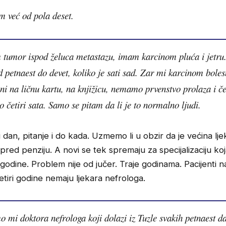
 već od pola deset.
tumor ispod želuca metastazu, imam karcinom pluća i jetr
d petnaest do devet, koliko je sati sad. Zar mi karcinom boles
ni na ličnu kartu, na knjižicu, nemamo prvenstvo prolaza i 
o četiri sata. Samo se pitam da li je to normalno ljudi.
i dan, pitanje i do kada. Uzmemo li u obzir da je većina lje
a pred penziju. A novi se tek spremaju za specijalizaciju koj
godine. Problem nije od jučer. Traje godinama. Pacijenti na 
tiri godine nemaju ljekara nefrologa.
 mi doktora nefrologa koji dolazi iz Tuzle svakih petnaest da