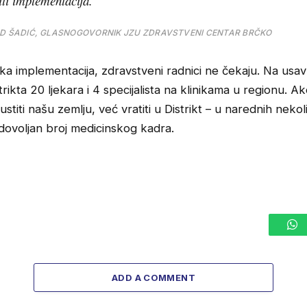
biti implementacija.
D ŠADIĆ, GLASNOGOVORNIK JZU ZDRAVSTVENI CENTAR BRČKO
ka implementacija, zdravstveni radnici ne čekaju. Na usa
trikta 20 ljekara i 4 specijalista na klinikama u regionu. A
stiti našu zemlju, već vratiti u Distrikt – u narednih neko
dovoljan broj medicinskog kadra.
W
ADD A COMMENT