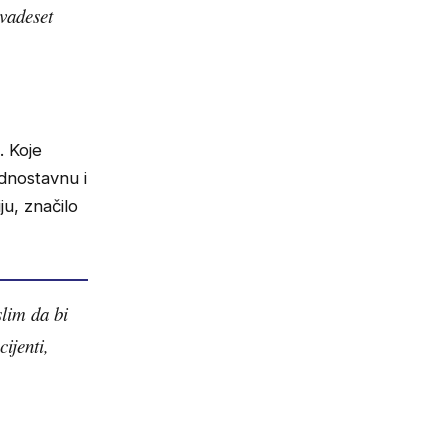
dvadeset
. Koje
ednostavnu i
u, značilo
slim da bi
ijenti,