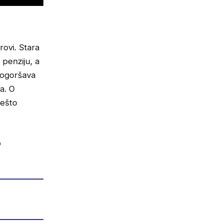
ovi. Stara
 penziju, a
 pogoršava
a. O
nešto
o