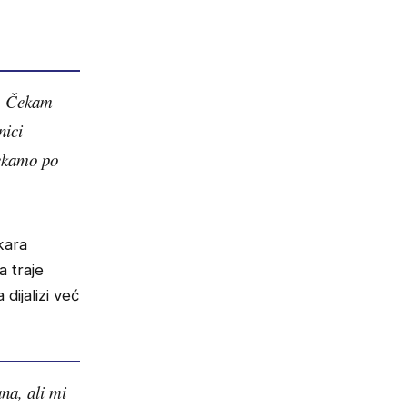
u. Čekam
nici
čekamo po
kara
a traje
dijalizi već
na, ali mi