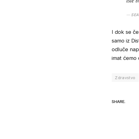
iste 
SEA
I dok se če
samo iz Dis
odluče napu
imat ćemo 
Zdravstvo
SHARE.