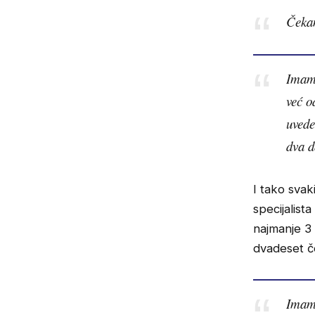
Čekam
Imam 
već o
uvede
dva d
I tako svak
specijalist
najmanje 3 
dvadeset če
Imamo