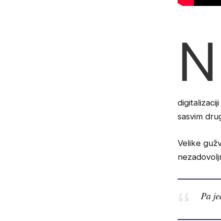
N
digitalizac
sasvim dru
Velike guž
nezadovolj
Pa je