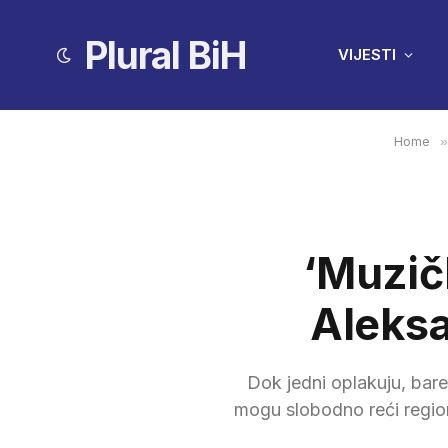
Plural BiH
VIJESTI
Home
»
‘Muzič
Aleksa
Dok jedni oplakuju, bar
mogu slobodno reći region