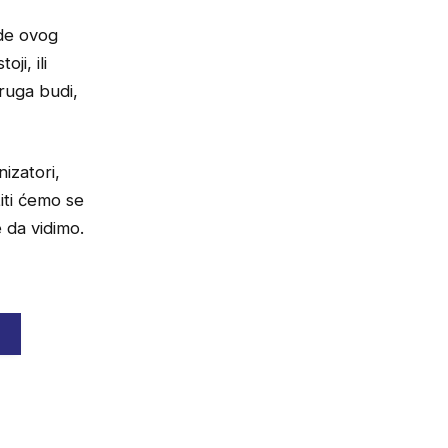
ude ovog
ji, ili
druga budi,
izatori,
iti ćemo se
e da vidimo.