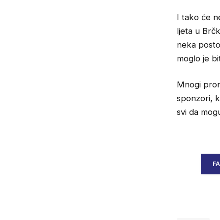
I tako će 
ljeta u Brčk
neka postoj
moglo je bi
Mnogi prona
sponzori, k
svi da mogu
F