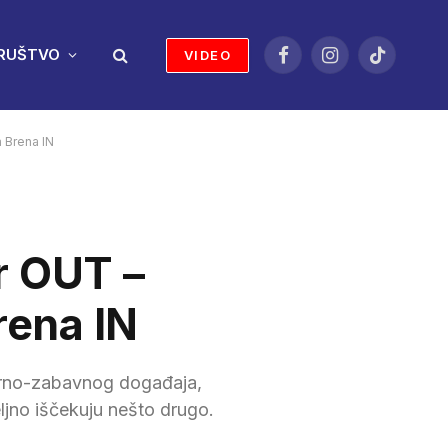
RUŠTVO
VIDEO
Facebook
Instagram
TikTok
a Brena IN
r OUT –
rena IN
turno-zabavnog događaja,
ljno iščekuju nešto drugo.