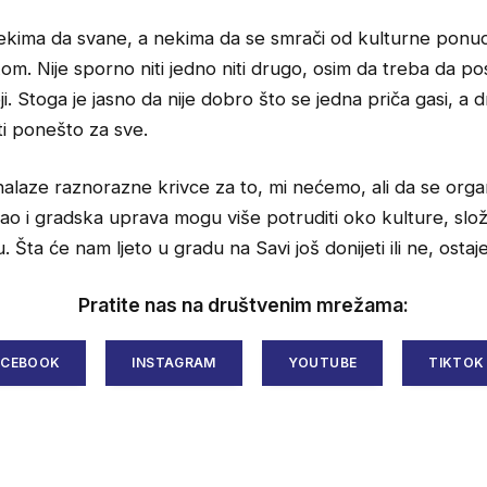
nekima da svane, a nekima da se smrači od kulturne pon
om. Nije sporno niti jedno niti drugo, osim da treba da posto
i. Stoga je jasno da nije dobro što se jedna priča gasi, a 
ti ponešto za sve.
laze raznorazne krivce za to, mi nećemo, ali da se organ
ao i gradska uprava mogu više potruditi oko kulture, slož
. Šta će nam ljeto u gradu na Savi još donijeti ili ne, ostaj
Pratite nas na društvenim mrežama:
ACEBOOK
INSTAGRAM
YOUTUBE
TIKTOK