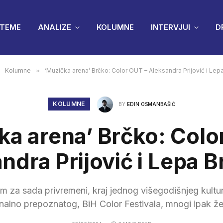
TEME
ANALIZE
KOLUMNE
INTERVJUI
D
Kolumne
»
‘Muzička arena’ Brčko: Color OUT – Aleksandra Prijović i Lep
KOLUMNE
BY
EDIN OSMANBAŠIĆ
ka arena’ Brčko: Colo
ndra Prijović i Lepa B
em za sada privremeni, kraj jednog višegodišnjeg kul
alno prepoznatog, BiH Color Festivala, mnogi ipak že