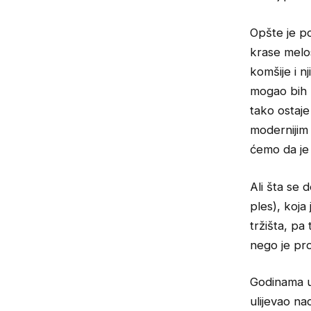
Opšte je po
krase melos
komšije i n
mogao bih 
tako ostaje
modernijim 
ćemo da je
Ali šta se
ples), koja
tržišta, pa
nego je pro
Godinama u
ulijevao na