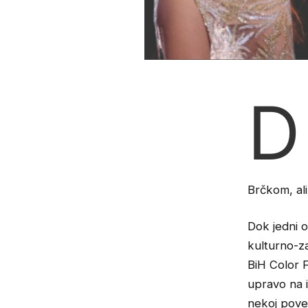
D
Brčkom, ali 
Dok jedni 
kulturno-z
BiH Color F
upravo na i
nekoj povez