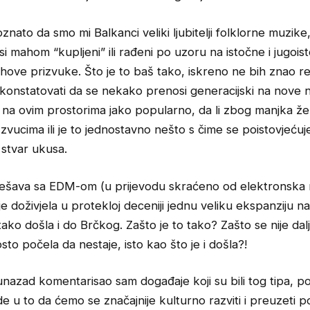
znato da smo mi Balkanci veliki ljubitelji folklorne muzike
i mahom “kupljeni” ili rađeni po uzoru na istočne i jugois
jihove prizvuke. Što je to baš tako, iskreno ne bih znao reć
konstatovati da se nekako prenosi generacijski na nove n
 na ovim prostorima jako popularno, da li zbog manjka že
zvucima ili je to jednostavno nešto s čime se poistovjeću
 stvar ukusa.
 dešava sa EDM-om (u prijevodu skraćeno od elektronska
 je doživjela u protekloj deceniji jednu veliku ekspanziju n
 tako došla i do Brčkog. Zašto je to tako? Zašto se nije dalj
sto počela da nestaje, isto kao što je i došla?!
nazad komentarisao sam događaje koji su bili tog tipa, p
de u to da ćemo se značajnije kulturno razviti i preuzeti p