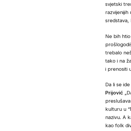
svjetski tr
razvijeniji
sredstava, 
Ne bih htio
prošlogodiš
trebalo neš
tako i na ž
i prenositi
Da li se i
Prijović
„Da
preslušavan
kulturu u “
nazivu. A k
kao folk di