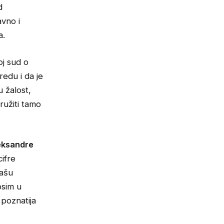
d
avno i
a.
oj sud o
redu i da je
u žalost,
ružiti tamo
eksandre
cifre
našu
osim u
 poznatija