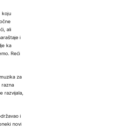
, koju
točne
i, ali
araštaje i
lje ka
jemo. Reći
 muzika za
a razna
e razvijala,
održavao i
oneki novi