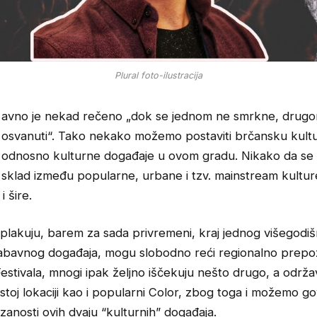
Plural foto-ilustracija
avno je nekad rečeno „dok se jednom ne smrkne, drug
osvanuti“. Tako nekako možemo postaviti brčansku kult
odnosno kulturne događaje u ovom gradu. Nikako da se 
sklad između popularne, urbane i tzv. mainstream kultur
i šire.
oplakuju, barem za sada privremeni, kraj jednog višegodiš
abavnog događaja, mogu slobodno reći regionalno prepo
estivala, mnogi ipak željno iščekuju nešto drugo, a održa
stoj lokaciji kao i popularni Color, zbog toga i možemo gov
anosti ovih dvaju “kulturnih” događaja.