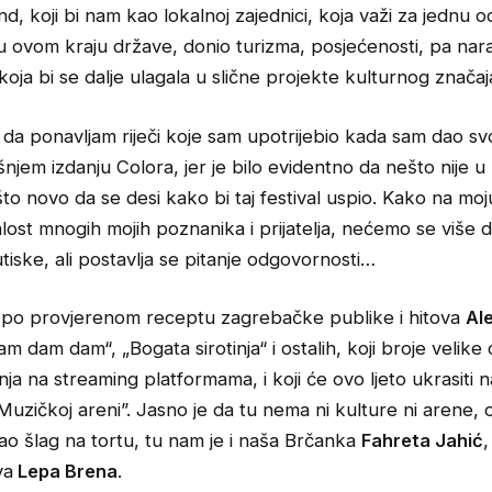
end, koji bi nam kao lokalnoj zajednici, koja važi za jednu o
h u ovom kraju države, donio turizma, posjećenosti, pa nar
koja bi se dalje ulagala u slične projekte kulturnog značaj
 da ponavljam riječi koje sam upotrijebio kada sam dao sv
njem izdanju Colora, jer je bilo evidentno da nešto nije u 
to novo da se desi kako bi taj festival uspio. Kako na moj
alost mnogih mojih poznanika i prijatelja, nećemo se više d
 utiske, ali postavlja se pitanje odgovornosti…
de po provjerenom receptu zagrebačke publike i hitova
Al
m dam dam“, „Bogata sirotinja“ i ostalih, koji broje velike 
ja na streaming platformama, i koji će ovo ljeto ukrasiti 
Muzičkoj areni”. Jasno je da tu nema ni kulture ni arene, 
ao šlag na tortu, tu nam je i naša Brčanka
Fahreta Jahić
,
va
Lepa Brena
.