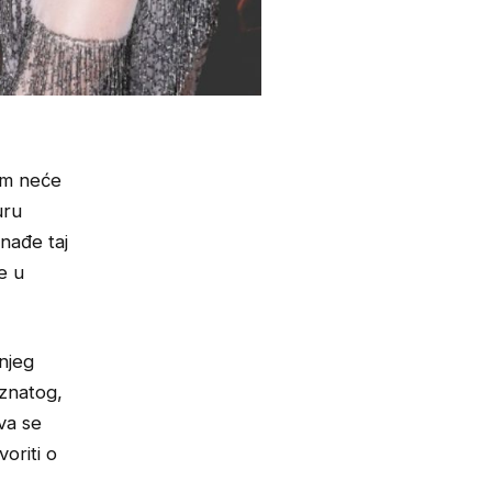
om neće
uru
nađe taj
e u
njeg
znatog,
va se
oriti o