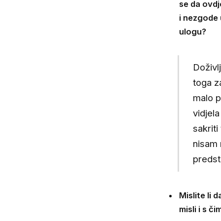
se da ovdj
i nezgode u
ulogu?
Doživl
toga z
malo p
vidjel
sakriti
nisam 
predst
Mislite li
misli i s č