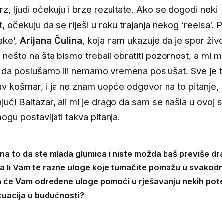
rz, ljudi očekuju i brze rezultate. Ako se dogodi neki
t, očekuju da se riješi u roku trajanja nekog ‘reelsa‘. 
ake’,
Arijana Čulina
, koja nam ukazuje da je spor živ
nešto na šta bismo trebali obratiti pozornost, a mi m
 da poslušamo ili nemamo vremena poslušat. Sve je 
v košmar, i ja ne znam uopće odgovor na to pitanje,
ući Baltazar, ali mi je drago da sam se našla u ovoj si
ogu postavljati takva pitanja.
na to da ste mlada glumica i niste možda baš previše dra
Da li Vam te razne uloge koje tumačite pomažu u svakodn
 da će Vam određene uloge pomoći u rješavanju nekih pote
ituacija u budućnosti?