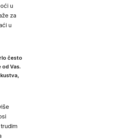
oći u
maže za
aći u
rlo često
 od Vas.
skustva,
više
osi
 trudim
a