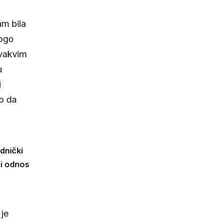
am bila
nogo
ovakvim
u
i
lo da
dnički
mi odnos
 je