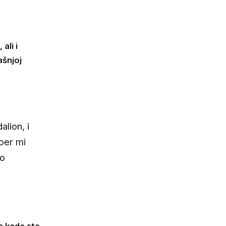
ali i
ašnjoj
lion, i
uper mi
ko
a kada ste