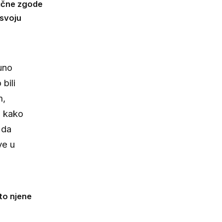
lične zgode
 svoju
uno
bili
m,
a kako
 da
ve u
 to njene