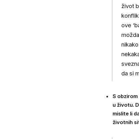
život b
konflik
ove ‘b
možda 
nikako
nekaka
sveznaj
da si m
S obzirom 
u životu. 
mislite li
životnih s