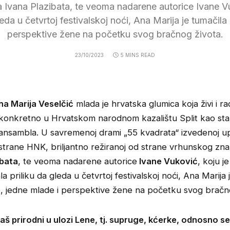
 Ivana Plazibata, te veoma nadarene autorice Ivane V
leda u četvrtoj festivalskoj noći, Ana Marija je tumačil
perspektive žene na početku svog bračnog života.
23/10/2023
5 MINS READ
na Marija Veselčić
mlada je hrvatska glumica koja živi i rad
konkretno u Hrvatskom narodnom kazalištu Split kao stal
ansambla. U savremenoj drami „55 kvadrata“ izvedenoj u
strane HNK, briljantno režiranoj od strane vrhunskog zna
ibata
, te veoma nadarene autorice
Ivane Vuković
, koju j
la priliku da gleda u četvrtoj festivalskoj noći, Ana Marija 
, jedne mlade i perspektive žene na početku svog bračno
baš prirodni u ulozi Lene, tj. supruge, kćerke, odnosno se