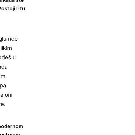
ostoji li tu
 glumce
likim
dođeš u
nda
tim
upa
a oni
ve.
m modernom
ustrijom,