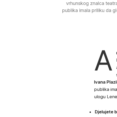
vrhunskog znalca teatra
publika imala priliku da g
A
Ivana Plaz
publika ima
ulogu Lene
Djelujete 