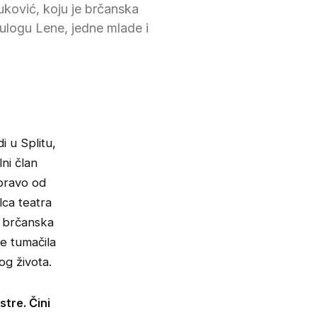
uković, koju je brčanska
a ulogu Lene, jedne mlade i
i u Splitu,
ni član
pravo od
lca teatra
e brčanska
je tumačila
g života.
stre. Čini