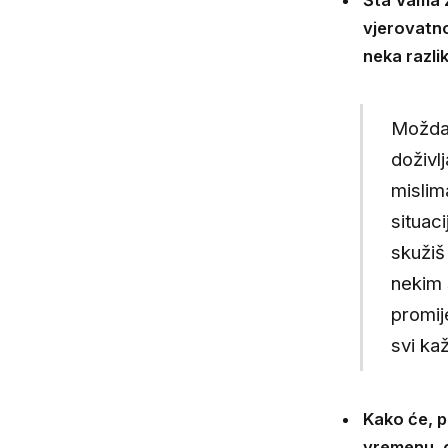
vjerovatno 
neka razli
Možda 
doživlj
mislima
situac
skužiš 
nekim 
promij
svi ka
Kako će, p
vremenu, g