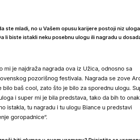
 ste mladi, no u Vašem opusu karijere postoji niz uloga, 
a li biste istakli neku posebnu ulogu ili nagradu u dosad
 mi je najdraža nagrada ova iz Užica, odnosno sa
ovenskog pozorišnog festivala. Nagrada se zove Arda
je bilo baš cool, zato što je bilo za sporednu ulogu. S
 uloga i super mi je bila predstava, tako da bih to ona
o istakla, tu nagradu i tu ulogu Biance u predstavi
nje goropadnice“.
nači biti glumac u ovom vremenu? Prisjetite se vremen