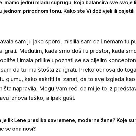
e imamo jednu mladu suprugu, koja balansira sve svoje 
 jednom prirodnom tonu. Kako ste Vi doživjeli ili osjetili
javala sam ju jako sporo, mislila sam da i nemam tu p
a igrati. Međutim, kada smo došli u prostor, kada smo 
obliže i imala prilike upoznati se sa cijelim koncepto
a sam da tu ima štošta za igrati. Preko odnosa do tog
 tu glumu, kako sakriti taj zanat, da to sve izgleda kao
ništa napravila. Mogu Vam reći da mi je to iz predsta
avu iznova teško, a ipak gušt.
 da je lik Lene preslika savremene, moderne žene? Koje su
ime se ona nosi?