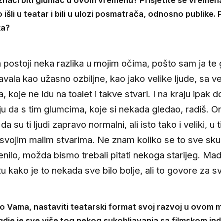
išli u teatar i bili u ulozi posmatrača, odnosno publike. P
ka?
postoji neka razlika u mojim očima, pošto sam ja te
avala kao užasno ozbiljne, kao jako velike ljude, sa ve
, koje ne idu na toalet i takve stvari. I na kraju ipak 
iju da s tim glumcima, koje si nekada gledao, radiš. O
da su ti ljudi zapravo normalni, ali isto tako i veliki, u 
svojim malim stvarima. Ne znam koliko se to sve sk
enilo, možda bismo trebali pitati nekoga starijeg. Mad
žu kako je to nekada sve bilo bolje, ali to govore za s
o Vama, nastaviti teatarski format svoj razvoj u ovo
dje je sve više tog nekog sukobljavanja sa filmskom ind