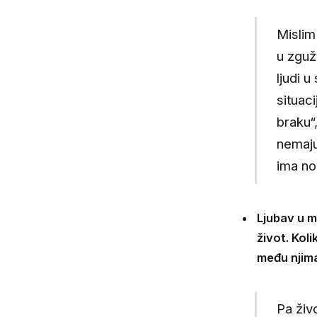
Mislim 
u zguž
ljudi 
situac
braku“,
nemaju
ima no
Ljubav u m
život. Kol
među njim
Pa živo