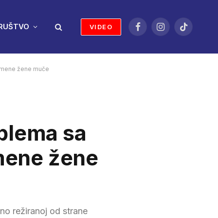
RUŠTVO
VIDEO
Facebook
Instagram
TikTok
remene žene muče
oblema sa
emene žene
no režiranoj od strane