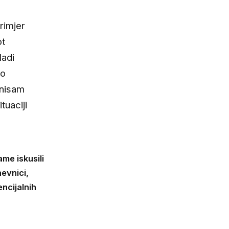
Primjer
ot
ladi
to
 nisam
tuaciji
me iskusili
evnici,
ncijalnih