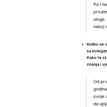
Pa i n
privat
uloge.
nekoj s
Koliko se 
sa kolega
Kako te st
znanja i vj
Od prv
godina
svoje 
da upi