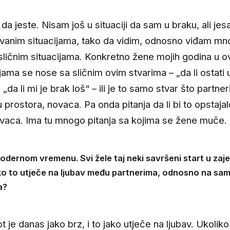
da jeste. Nisam još u situaciji da sam u braku, ali jes
vanim situacijama, tako da vidim, odnosno viđam m
u sličnim situacijama. Konkretno žene mojih godina u 
ijama se nose sa sličnim ovim stvarima – „da li ostati 
 „da li mi je brak loš“ – ili je to samo stvar što partner
 prostora, novaca. Pa onda pitanja da li bi to opstaja
vaca. Ima tu mnogo pitanja sa kojima se žene muče.
odernom vremenu. Svi žele taj neki savršeni start u zaje
iko to utječe na ljubav među partnerima, odnosno na sa
a?
t je danas jako brz, i to jako utječe na ljubav. Ukoliko