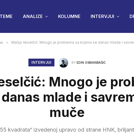
TEME
ANALIZE
KOLUMNE
INTERVJUI
D
ui
»
Marija Veselčić: Mnogo je problema sa kojima se danas mlade i sav
INTERVJUI
BY
EDIN OSMANBAŠIĆ
eselčić: Mnogo je pr
 danas mlade i savr
muče
5 kvadrata“ izvedenoj upravo od strane HNK, briljant