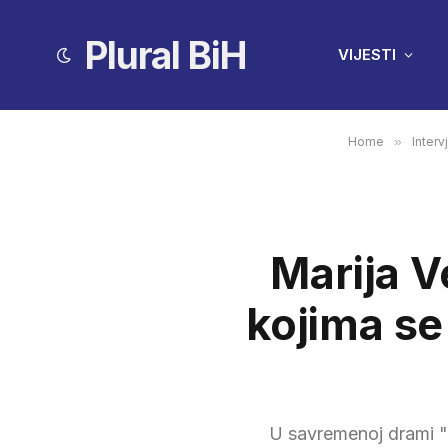
Plural BiH
VIJESTI
Home
»
Intervj
Marija V
kojima se
U savremenoj drami "5