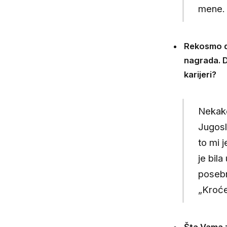
mene.
Rekosmo da
nagrada. D
karijeri?
Nekako
Jugosl
to mi 
je bila
posebn
„Kroće
Šta Vama z