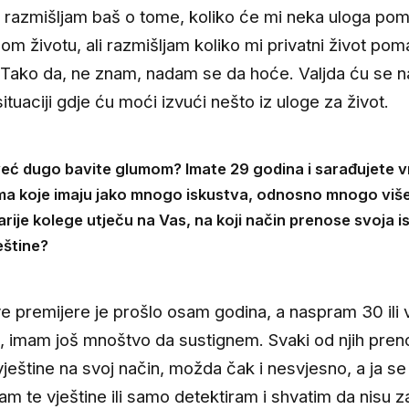
e razmišljam baš o tome, koliko će mi neka uloga pom
nom životu, ali razmišljam koliko mi privatni život po
 Tako da, ne znam, nadam se da hoće. Valjda ću se n
ituaciji gdje ću moći izvući nešto iz uloge za život.
već dugo bavite glumom? Imate 29 godina i sarađujete v
ma koje imaju jako mnogo iskustva, odnosno mnogo više
arije kolege utječu na Vas, na koji način prenose svoja i
eštine?
e premijere je prošlo osam godina, a naspram 30 ili 
, imam još mnoštvo da sustignem. Svaki od njih pren
vještine na svoj način, možda čak i nesvjesno, a ja se
jam te vještine ili samo detektiram i shvatim da nisu z