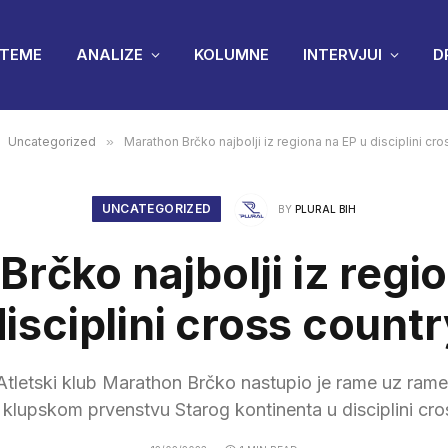
TEME
ANALIZE
KOLUMNE
INTERVJUI
D
Uncategorized
»
Marathon Brčko najbolji iz regiona na EP u disciplini cro
UNCATEGORIZED
BY
PLURAL BIH
rčko najbolji iz regi
isciplini cross count
letski klub Marathon Brčko nastupio je rame uz rame s
klupskom prvenstvu Starog kontinenta u disciplini cro