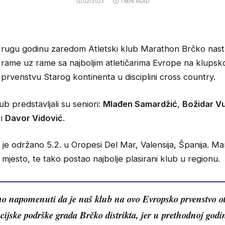
12/02/2023
1 MIN READ
rugu godinu zaredom Atletski klub Marathon Brčko nast
rame uz rame sa najboljim atletičarima Evrope na klups
prvenstvu Starog kontinenta u disciplini cross country.
ub predstavljali su seniori:
Mlađen Samardžić
,
Božidar Vu
i
Davor Vidović
.
je održano 5.2. u Oropesi Del Mar, Valensija, Španija. Ma
mjesto, te tako postao najbolje plasirani klub u regionu.
o napomenuti da je naš klub na ovo Evropsko prvenstvo ot
cijske podrške grada Brčko distrikta, jer u prethodnoj godi