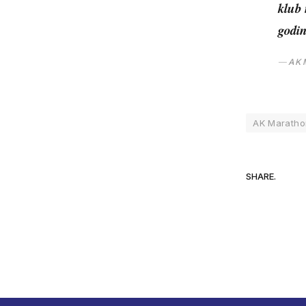
klub 
godin
AK 
AK Maratho
SHARE.