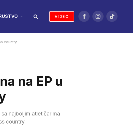
RUŠTVO
VIDEO
Facebook
Instagram
TikTok
ss country
ona na EP u
ry
a najboljim atletičarima
ss country.