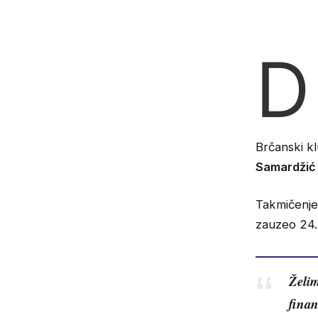
D
Brčanski kl
Samardžić
Takmičenje 
zauzeo 24. 
Želim
finan