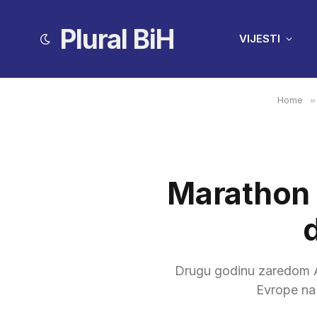
Plural BiH
VIJESTI
Home
»
Marathon B
d
Drugu godinu zaredom At
Evrope na 