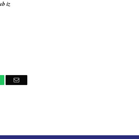
ub iz
hatsApp
Email