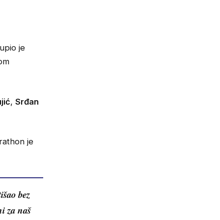
upio je
kom
jić
,
Srđan
rathon je
išao bez
ni za naš