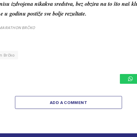
nisu izdvojena nikakva sredstva, bez obzira na to što naš kl
e u godinu postiže sve bolje rezultate.
MARATHON BRČKO
n Brčko
W
ADD A COMMENT