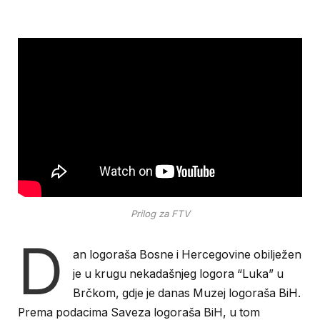
Prilog za FTV
D
an logoraša Bosne i Hercegovine obilježen
je u krugu nekadašnjeg logora “Luka” u
Brčkom, gdje je danas Muzej logoraša BiH.
Prema podacima Saveza logoraša BiH, u tom