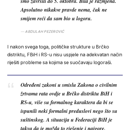
smo završili do 5. oktobra. Bila je razmjena.
Apsolutno nikakve pravde nema, čak ne
smijem reći da sam bio u logoru.
ABDULAH PEZEROVIĆ
I nakon svega toga, političke strukture u Brčko
distriktu, FBiH i RS-u nisu uspjele na adekvatan način
riješiti probleme sa kojima se suočavaju logoraši.
Određeni zakoni u smislu Zakona o civilnim
žrtvama rata ovdje u Brčko distriktu BiH i
RS-u, više su formalnog karaktera da bi se
ispunili neki formalni preduslovi nego što su
suštinskog. A situacija u Federaciji BiH je
takva da je možda to rješenje i najgore.