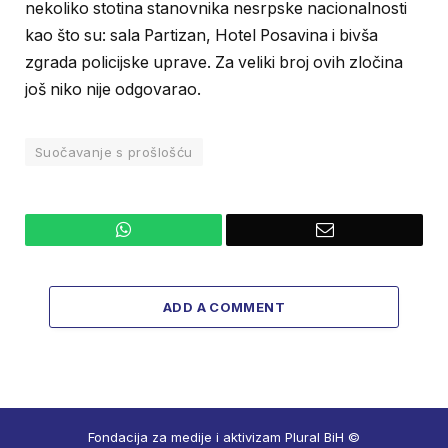
nekoliko stotina stanovnika nesrpske nacionalnosti
kao što su: sala Partizan, Hotel Posavina i bivša
zgrada policijske uprave. Za veliki broj ovih zločina
još niko nije odgovarao.
Suočavanje s prošlošću
WhatsApp
Email
ADD A COMMENT
Fondacija za medije i aktivizam Plural BiH ©