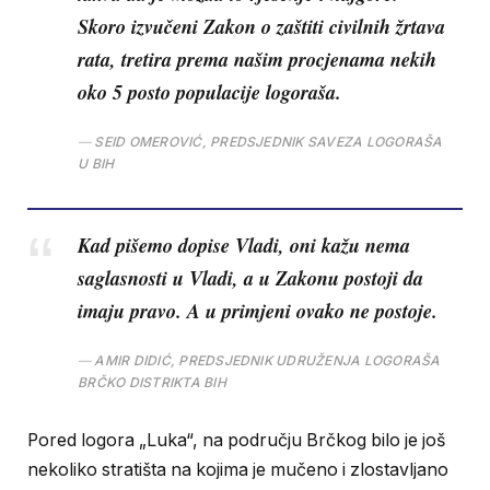
Skoro izvučeni Zakon o zaštiti civilnih žrtava
rata, tretira prema našim procjenama nekih
oko 5 posto populacije logoraša.
SEID OMEROVIĆ, PREDSJEDNIK SAVEZA LOGORAŠA
U BIH
Kad pišemo dopise Vladi, oni kažu nema
saglasnosti u Vladi, a u Zakonu postoji da
imaju pravo. A u primjeni ovako ne postoje.
AMIR DIDIĆ, PREDSJEDNIK UDRUŽENJA LOGORAŠA
BRČKO DISTRIKTA BIH
Pored logora „Luka“, na području Brčkog bilo je još
nekoliko stratišta na kojima je mučeno i zlostavljano