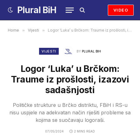
Plural BiH
VIDEO
Home
»
Vijesti
»
Logor ‘Luka’ u Brčkom: Traume iz prošlosti, izazovi sadašnjosti
VIJESTI
BY
PLURAL BIH
Logor ‘Luka’ u Brčkom:
Traume iz prošlosti, izazovi
sadašnjosti
Političke strukture u Brčko distriktu, FBiH i RS-u
nisu uspjele na adekvatan način riješiti probleme sa
kojima se suočavaju logoraši.
07/05/2024
2 MINS READ