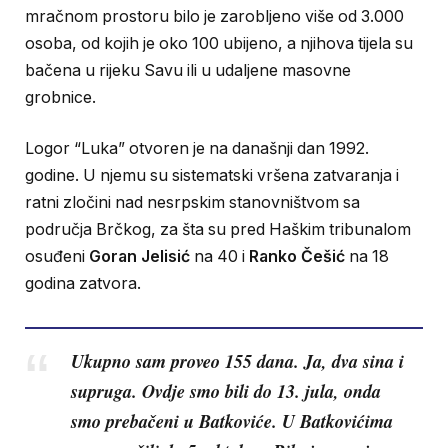
mračnom prostoru bilo je zarobljeno više od 3.000
osoba, od kojih je oko 100 ubijeno, a njihova tijela su
bačena u rijeku Savu ili u udaljene masovne
grobnice.
Logor “Luka” otvoren je na današnji dan 1992.
godine. U njemu su sistematski vršena zatvaranja i
ratni zločini nad nesrpskim stanovništvom sa
područja Brčkog, za šta su pred Haškim tribunalom
osuđeni
Goran Jelisić
na 40 i
Ranko Češić
na 18
godina zatvora.
Ukupno sam proveo 155 dana. Ja, dva sina i
supruga. Ovdje smo bili do 13. jula, onda
smo prebačeni u Batkoviće. U Batkovićima