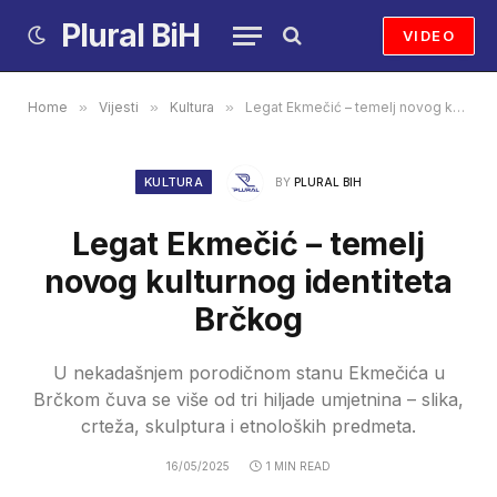
Plural BiH
VIDEO
Home
»
Vijesti
»
Kultura
»
Legat Ekmečić – temelj novog kulturnog identiteta Brčkog
KULTURA
BY
PLURAL BIH
Legat Ekmečić – temelj
novog kulturnog identiteta
Brčkog
U nekadašnjem porodičnom stanu Ekmečića u
Brčkom čuva se više od tri hiljade umjetnina – slika,
crteža, skulptura i etnoloških predmeta.
16/05/2025
1 MIN READ