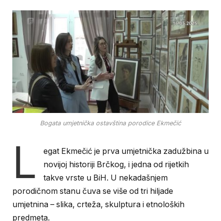
Bogata umjetnička ostavština porodice Ekmečić
L
egat Ekmečić je prva umjetnička zadužbina u
novijoj historiji Brčkog, i jedna od rijetkih
takve vrste u BiH. U nekadašnjem
porodičnom stanu čuva se više od tri hiljade
umjetnina – slika, crteža, skulptura i etnoloških
predmeta.