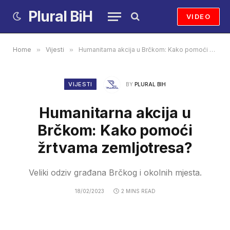
Plural BiH
VIDEO
Home
»
Vijesti
»
Humanitarna akcija u Brčkom: Kako pomoći žrtvama zemljotresa?
VIJESTI
BY
PLURAL BIH
Humanitarna akcija u
Brčkom: Kako pomoći
žrtvama zemljotresa?
Veliki odziv građana Brčkog i okolnih mjesta.
18/02/2023
2 MINS READ