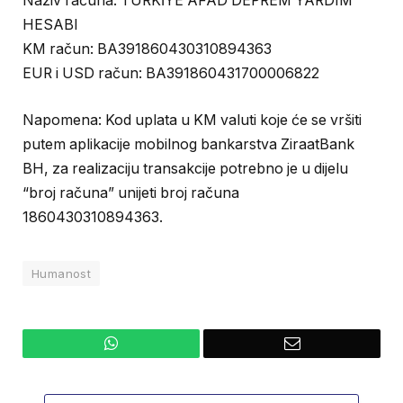
Naziv računa: TÜRKİYE AFAD DEPREM YARDIM
HESABI
KM račun: BA391860430310894363
EUR i USD račun: BA391860431700006822
Napomena: Kod uplata u KM valuti koje će se vršiti
putem aplikacije mobilnog bankarstva ZiraatBank
BH, za realizaciju transakcije potrebno je u dijelu
“broj računa” unijeti broj računa
1860430310894363.
Humanost
WhatsApp
Email