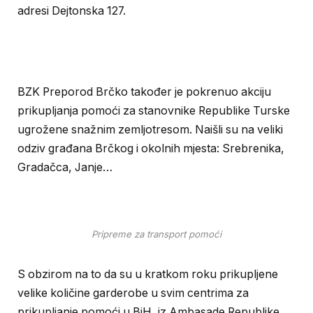
adresi Dejtonska 127.
BZK Preporod Brčko također je pokrenuo akciju
prikupljanja pomoći za stanovnike Republike Turske
ugrožene snažnim zemljotresom. Naišli su na veliki
odziv građana Brčkog i okolnih mjesta: Srebrenika,
Gradačca, Janje…
Pripreme za transport pomoći
S obzirom na to da su u kratkom roku prikupljene
velike količine garderobe u svim centrima za
prikupljanje pomoći u BiH, iz Ambasade Republike