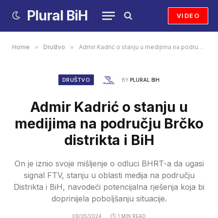
Plural BiH
VIDEO
Home
»
Društvo
»
Admir Kadrić o stanju u medijima na području Brčko distrikta i BiH
DRUŠTVO
BY
PLURAL BIH
Admir Kadrić o stanju u
medijima na području Brčko
distrikta i BiH
On je iznio svoje mišljenje o odluci BHRT-a da ugasi
signal FTV, stanju u oblasti medija na području
Distrikta i BiH, navodeći potencijalna rješenja koja bi
doprinijela poboljšanju situacije.
09/05/2024
1 MIN READ