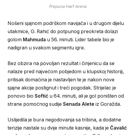
Prepuna Harf Arena
Nošeni sjajnom podrškom navijača i u drugom dijelu
utakmice, G. Rahić do potpunog preokreta dolazi
golom
Mahmuda
u 56. minuti. Lider tabele bio je
nadigran u svakom segmentu igre.
Bez obzira na povoljan rezultat i činjenicu da se
nalaze pred najvećom pobjedom u klupskoj historiji,
pritisak domaćina je nastavljen te je nakon nove
sjajne akcije postignut i treći pogodak. Strijelac je
ponovo bio
Softić
u 64. minuti, ali je gol poništen od
strane pomoćnog sudije
Senada Alete
iz Goražda.
Uslijedila je bura negodovanja sa tribina, a dodatne
tenzije nastale su dvije minute kasnije, kada je
Čavalić