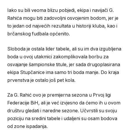
Iako su bili veoma blizu pobjedi, ekipa i navijači G.
Rahića mogu biti zadovoljni osvojenim bodom, jer je
to jedan od najvećih rezultata u historiji kluba, kao i
brčanskog fudbala općenito.
Sloboda je ostala lider tabele, ali su im dva izgubljena
boda u ovoj utakmici zakomplikovala borbu za
osvajanje šampionske titule, jer sada drugoplasirana
ekipa Stupčanice ima samo tri boda manje. Do kraja
prvenstva je ostalo još pet kola.
Za G. Rahić ovo je premijerna sezona u Prvoj ligi
Federacije BiH, ali je već izvjesno da ćemo ih u ovom
društvu gledati i naredne sezone. Učvrstili su svoju
poziciju na sredini tabele i udaljeni su osam bodova
od zone ispadanja.