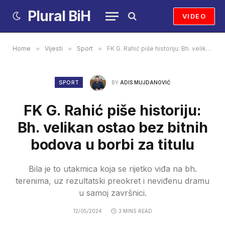
Plural BiH
VIDEO
Home
»
Vijesti
»
Sport
»
FK G. Rahić piše historiju: Bh. velikan ostao bez bitnih bodova u borbi za titulu
SPORT
BY
ADIS MUJDANOVIĆ
FK G. Rahić piše historiju:
Bh. velikan ostao bez bitnih
bodova u borbi za titulu
Bila je to utakmica koja se rijetko viđa na bh.
terenima, uz rezultatski preokret i neviđenu dramu
u samoj završnici.
12/05/2024
3 MINS READ