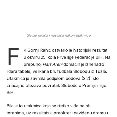
Slavlje igrača i navijača nakon utakmice
F
K Gornji Rahić ostvario je historijski rezultat
u okviru 25. kola Prve lige Federacije BiH. Na
prepunoj
Harf Areni
domaćin je iznenadio
lidera tabele, velikana bh. fudbala Slobodu iz Tuzle.
Utakmica je završila podjelom bodova (2:2), što
značajno otežava povratak Slobode u Premijer ligu
BiH.
Bila je to utakmica koja se rijetko viđa na bh.
terenima, uz rezultatski preokret i neviđenu dramu u