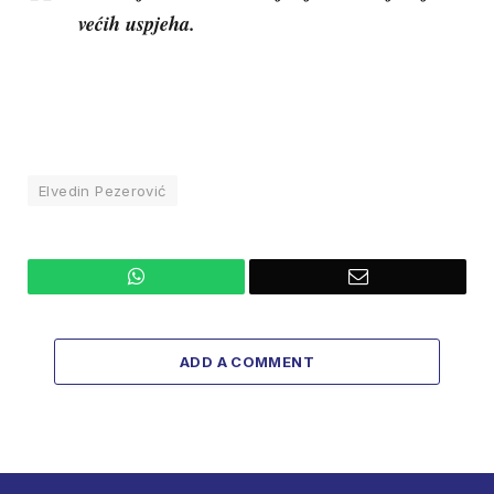
većih uspjeha.
Elvedin Pezerović
WhatsApp
Email
ADD A COMMENT