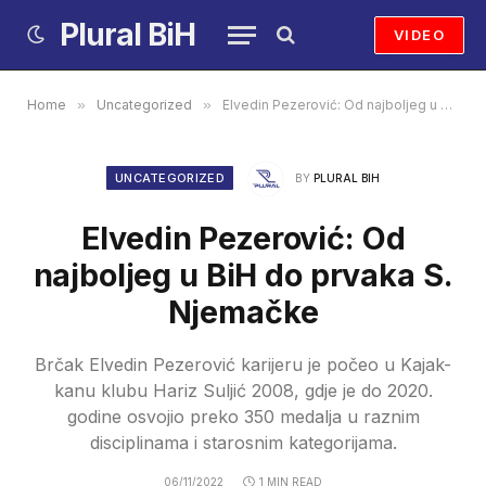
Plural BiH
VIDEO
Home
»
Uncategorized
»
Elvedin Pezerović: Od najboljeg u BiH do prvaka S. Njemačke
UNCATEGORIZED
BY
PLURAL BIH
Elvedin Pezerović: Od
najboljeg u BiH do prvaka S.
Njemačke
Brčak Elvedin Pezerović karijeru je počeo u Kajak-
kanu klubu Hariz Suljić 2008, gdje je do 2020.
godine osvojio preko 350 medalja u raznim
disciplinama i starosnim kategorijama.
06/11/2022
1 MIN READ