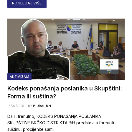
POGLEDAJ VIŠE
AKTIVIZAM
Kodeks ponašanja poslanika u Skupštini:
Forma ili suština?
16/07/2025
BY
PLURAL BIH
Da li, trenutno, KODEKS PONAŠANjA POSLANIKA
SKUPŠTINE BRČKO DISTRIKTA BiH predstavlja formu ili
suštinu, procijenite sami…