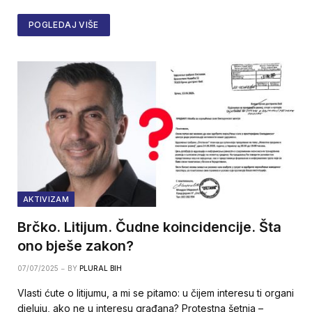
POGLEDAJ VIŠE
AKTIVIZAM
Brčko. Litijum. Čudne koincidencije. Šta
ono bješe zakon?
07/07/2025
BY
PLURAL BIH
Vlasti ćute o litijumu, a mi se pitamo: u čijem interesu ti organi
d‌jeluju, ako ne u interesu građana? Protestna šetnja –