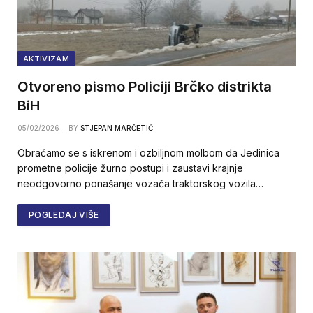
AKTIVIZAM
Otvoreno pismo Policiji Brčko distrikta
BiH
05/02/2026
BY
STJEPAN MARČETIĆ
Obraćamo se s iskrenom i ozbiljnom molbom da Jedinica
prometne policije žurno postupi i zaustavi krajnje
neodgovorno ponašanje vozača traktorskog vozila…
POGLEDAJ VIŠE