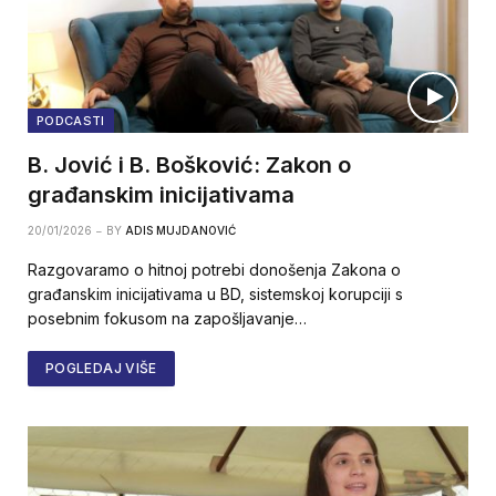
PODCASTI
B. Jović i B. Bošković: Zakon o
građanskim inicijativama
20/01/2026
BY
ADIS MUJDANOVIĆ
Razgovaramo o hitnoj potrebi donošenja Zakona o
građanskim inicijativama u BD, sistemskoj korupciji s
posebnim fokusom na zapošljavanje…
POGLEDAJ VIŠE