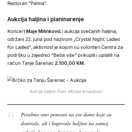
Restoran “Palma”.
Aukcija haljina i planinarenje
Koncert
Maje Milinković
i aukcija svečanih haljina,
održani 22. juna pod nazivom „Crystal Night: Ladies
for Ladies“, aktivnost je kojom su volonteri Centra za
podršku u zajednici “Beba više” prikupili i uplatili na
račun Tanje Šarenac
2.100,00 KM
.
Aukcija haljina (Foto: Mirsad Arnautović)
Posebno smo ponosni na sve dame koje su
donirale, ali i kupovale haljine na samoj
aukciji, kao i na činjenicu da su naši