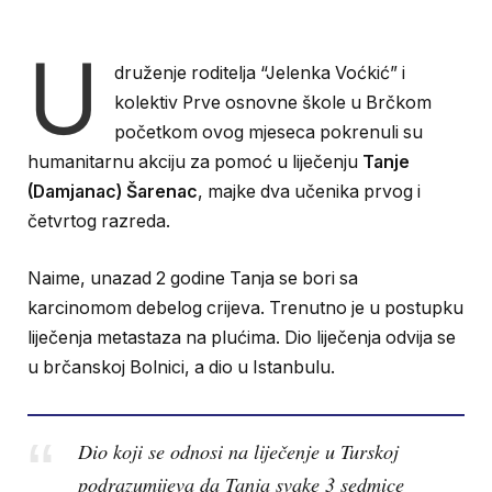
U
druženje roditelja “Jelenka Voćkić” i
kolektiv Prve osnovne škole u Brčkom
početkom ovog mjeseca pokrenuli su
humanitarnu akciju za pomoć u liječenju
Tanje
(Damjanac) Šarenac
, majke dva učenika prvog i
četvrtog razreda.
Naime, unazad 2 godine Tanja se bori sa
karcinomom debelog crijeva. Trenutno je u postupku
liječenja metastaza na plućima. Dio liječenja odvija se
u brčanskoj Bolnici, a dio u Istanbulu.
Dio koji se odnosi na liječenje u Turskoj
podrazumijeva da Tanja svake 3 sedmice