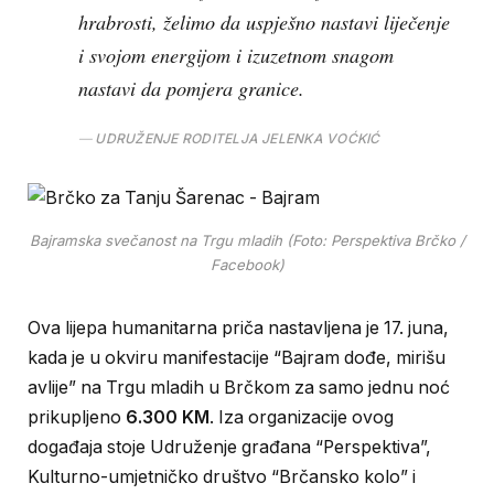
hrabrosti, želimo da uspješno nastavi liječenje
i svojom energijom i izuzetnom snagom
nastavi da pomjera granice.
UDRUŽENJE RODITELJA JELENKA VOĆKIĆ
Bajramska svečanost na Trgu mladih (Foto: Perspektiva Brčko /
Facebook)
Ova lijepa humanitarna priča nastavljena je 17. juna,
kada je u okviru manifestacije “Bajram dođe, mirišu
avlije” na Trgu mladih u Brčkom za samo jednu noć
prikupljeno
6.300 KM
. Iza organizacije ovog
događaja stoje Udruženje građana “Perspektiva”,
Kulturno-umjetničko društvo “Brčansko kolo” i