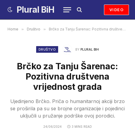
Plural BiH
VIDEO
Home
»
Društvo
»
Brčko za Tanju Šarenac: Pozitivna društvena vrijednost grada
DRUŠTVO
BY
PLURAL BIH
Brčko za Tanju Šarenac:
Pozitivna društvena
vrijednost grada
Ujedinjeno Brčko. Priča o humanitarnoj akciji brzo
se proširila pa su se brojne organizacije i pojedinci
uključili u pružanje podrške ovoj porodici.
24/06/2024
3 MINS READ